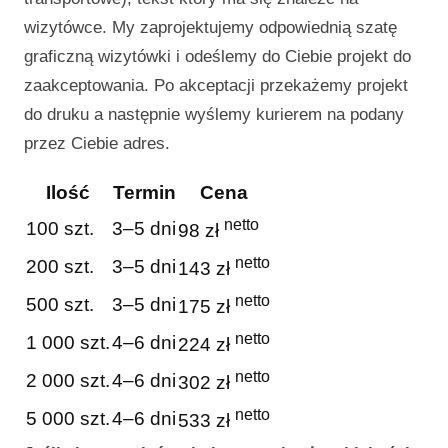
wizytówce. My zaprojektujemy odpowiednią szatę
graficzną wizytówki i odeślemy do Ciebie projekt do
zaakceptowania. Po akceptacji przekażemy projekt
do druku a następnie wyślemy kurierem na podany
przez Ciebie adres.
Ilość
Termin
Cena
netto
100 szt.
3–5 dni
98 zł
netto
200 szt.
3–5 dni
143 zł
netto
500 szt.
3–5 dni
175 zł
netto
1 000 szt.
4–6 dni
224 zł
netto
2 000 szt.
4–6 dni
302 zł
netto
5 000 szt.
4–6 dni
533 zł