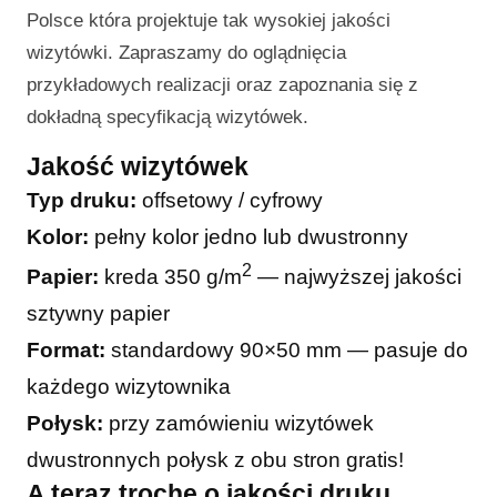
Polsce która projektuje tak wysokiej jakości
wizytówki. Zapraszamy do oglądnięcia
przykładowych realizacji oraz zapoznania się z
dokładną specyfikacją wizytówek.
Jakość wizytówek
Typ druku:
offsetowy / cyfrowy
Kolor:
pełny kolor jedno lub dwustronny
2
Papier:
kreda 350 g/m
— najwyższej jakości
sztywny papier
Format:
standardowy 90×50 mm — pasuje do
każdego wizytownika
Połysk:
przy zamówieniu wizytówek
dwustronnych połysk z obu stron gratis!
A teraz trochę o jakości druku…