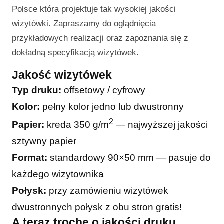
Polsce która projektuje tak wysokiej jakości
wizytówki. Zapraszamy do oglądnięcia
przykładowych realizacji oraz zapoznania się z
dokładną specyfikacją wizytówek.
Jakość wizytówek
Typ druku:
offsetowy / cyfrowy
Kolor:
pełny kolor jedno lub dwustronny
2
Papier:
kreda 350 g/m
— najwyższej jakości
sztywny papier
Format:
standardowy 90×50 mm — pasuje do
każdego wizytownika
Połysk:
przy zamówieniu wizytówek
dwustronnych połysk z obu stron gratis!
A teraz trochę o jakości druku…