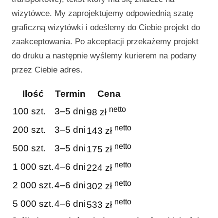
wizytówce. My zaprojektujemy odpowiednią szatę
graficzną wizytówki i odeślemy do Ciebie projekt do
zaakceptowania. Po akceptacji przekażemy projekt
do druku a następnie wyślemy kurierem na podany
przez Ciebie adres.
Ilość
Termin
Cena
netto
100 szt.
3–5 dni
98 zł
netto
200 szt.
3–5 dni
143 zł
netto
500 szt.
3–5 dni
175 zł
netto
1 000 szt.
4–6 dni
224 zł
netto
2 000 szt.
4–6 dni
302 zł
netto
5 000 szt.
4–6 dni
533 zł