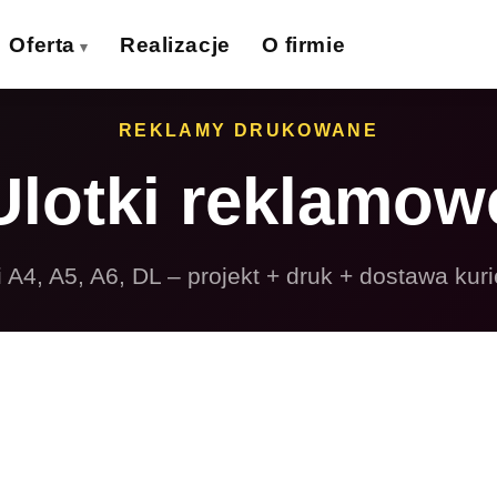
Oferta
Realizacje
O firmie
izytówki
Ulotki
REKLAMY DRUKOWANE
›
›
Ulotki reklamow
lakaty
Banery wielkoformat.
›
›
iatki wielkoformat.
Naklejki
›
›
i A4, A5, A6, DL – projekt + druk + dostawa kur
ollupy
Teczki firmowe
›
›
olie samoprzylepne
Płyty reklamowe
›
›
Magnesy
Potykacze
›
›