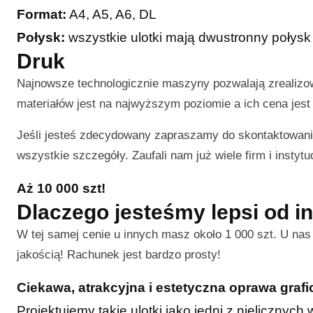
Format:
A4, A5, A6, DL
Połysk:
wszystkie ulotki mają dwustronny połysk
Druk
Najnowsze technologicznie maszyny pozwalają zrealiz
materiałów jest na najwyższym poziomie a ich cena jest 
Jeśli jesteś zdecydowany zapraszamy do skontaktowani
wszystkie szczegóły. Zaufali nam już wiele firm i instytuc
Aż 10 000 szt!
Dlaczego jesteśmy lepsi od i
W tej samej cenie u innych masz około 1 000 szt. U na
jakością! Rachunek jest bardzo prosty!
Ciekawa, atrakcyjna i estetyczna oprawa graf
Projektujemy takie ulotki jako jedni z nielicznyc