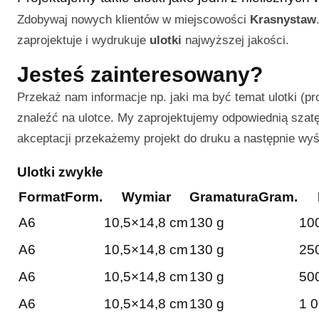
Zdobywaj nowych klientów w miejscowości
Krasnystaw
zaprojektuje i wydrukuje
ulotki
najwyższej jakości.
Jesteś zainteresowany?
Przekaż nam informacje np. jaki ma być temat ulotki (pr
znaleźć na ulotce. My zaprojektujemy odpowiednią szatę 
akceptacji przekażemy projekt do druku a następnie wy
Ulotki zwykłe
Format
Form.
Wymiar
Gramatura
Gram.
A6
10,5×14,8 cm
130 g
100
A6
10,5×14,8 cm
130 g
250
A6
10,5×14,8 cm
130 g
500
A6
10,5×14,8 cm
130 g
1 0