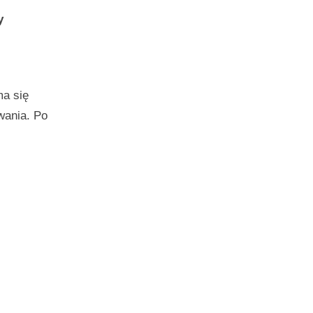
y
ma się
wania. Po