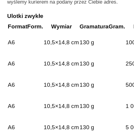
wyślemy kurierem na podany przez Ciebie adres.
Ulotki zwykłe
Format
Form.
Wymiar
Gramatura
Gram.
A6
10,5×14,8 cm
130 g
100
A6
10,5×14,8 cm
130 g
250
A6
10,5×14,8 cm
130 g
500
A6
10,5×14,8 cm
130 g
1 0
A6
10,5×14,8 cm
130 g
5 0