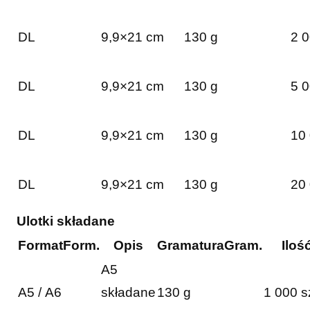
DL
9,9×21 cm
130 g
2 0
DL
9,9×21 cm
130 g
5 0
DL
9,9×21 cm
130 g
10 
DL
9,9×21 cm
130 g
20 
Ulotki składane
Format
Form.
Opis
Gramatura
Gram.
Iloś
A5
A5 / A6
składane
130 g
1 000 s