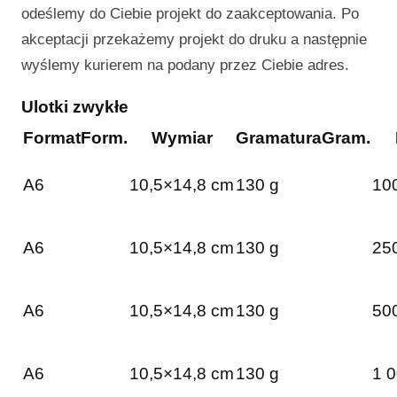
odeślemy do Ciebie projekt do zaakceptowania. Po
akceptacji przekażemy projekt do druku a następnie
wyślemy kurierem na podany przez Ciebie adres.
Ulotki zwykłe
Format
Form.
Wymiar
Gramatura
Gram.
A6
10,5×14,8 cm
130 g
100
A6
10,5×14,8 cm
130 g
250
A6
10,5×14,8 cm
130 g
500
A6
10,5×14,8 cm
130 g
1 0