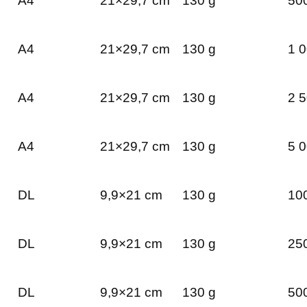
A4
21×29,7 cm
130 g
500
A4
21×29,7 cm
130 g
1 0
A4
21×29,7 cm
130 g
2 5
A4
21×29,7 cm
130 g
5 0
DL
9,9×21 cm
130 g
100
DL
9,9×21 cm
130 g
250
DL
9,9×21 cm
130 g
500