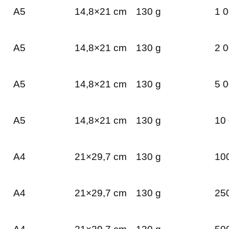
A5
14,8×21 cm
130 g
1 0
A5
14,8×21 cm
130 g
2 0
A5
14,8×21 cm
130 g
5 0
A5
14,8×21 cm
130 g
10 
A4
21×29,7 cm
130 g
100
A4
21×29,7 cm
130 g
250