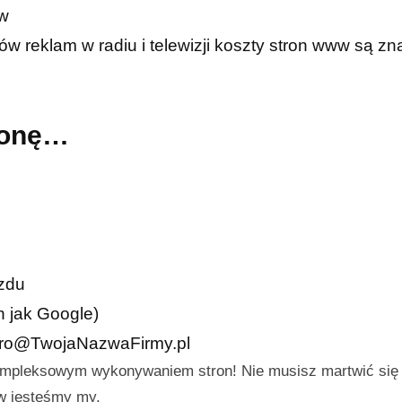
ów
w reklam w radiu i telewizji koszty stron www są zn
tronę…
azdu
h jak Google)
iuro@TwojaNazwaFirmy.pl
ompleksowym wykonywaniem stron! Nie musisz martwić się
aw jesteśmy my.