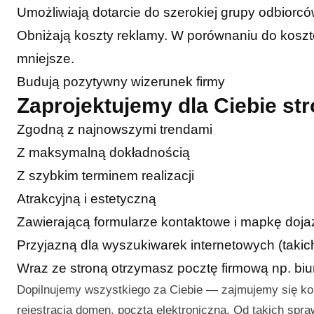
Umożliwiają dotarcie do szerokiej grupy odbiorc
Obniżają koszty reklamy. W porównaniu do kosztó
mniejsze.
Budują pozytywny wizerunek firmy
Zaprojektujemy dla Ciebie s
Zgodną z najnowszymi trendami
Z maksymalną dokładnością
Z szybkim terminem realizacji
Atrakcyjną i estetyczną
Zawierającą formularze kontaktowe i mapkę doj
Przyjazną dla wyszukiwarek internetowych (takic
Wraz ze stroną otrzymasz pocztę firmową np. b
Dopilnujemy wszystkiego za Ciebie — zajmujemy się k
rejestracją domen, pocztą elektroniczną. Od takich spr