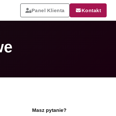
Panel Klienta
Kontakt
we
Reklama, która pracuje
Drukujemy od małych wizytówek
po wielkoformatowe banery i
siatki mesh. Szybka realizacja,
dostawa w całej Polsce.
Masz pytanie?
Zobacz całą ofertę