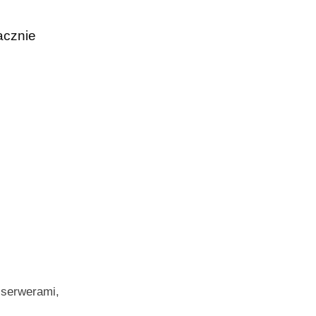
acznie
 serwerami,