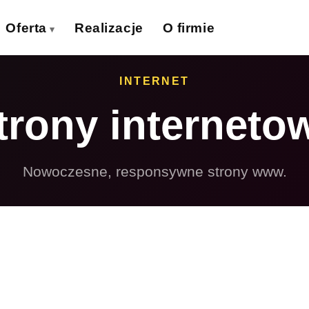
Oferta
Realizacje
O firmie
izytówki
Ulotki
INTERNET
›
›
trony interneto
lakaty
Banery wielkoformat.
›
›
iatki wielkoformat.
Naklejki
›
›
Nowoczesne, responsywne strony www.
ollupy
Teczki firmowe
›
›
olie samoprzylepne
Płyty reklamowe
›
›
Magnesy
Potykacze
›
›