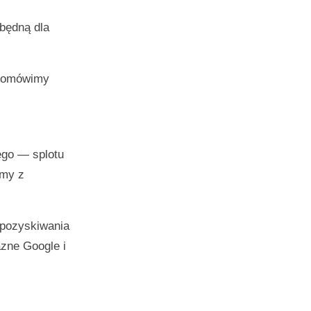
będną dla
, omówimy
ego — splotu
rmy z
 pozyskiwania
azne Google i