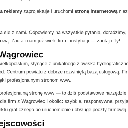
a reklamy
zaprojektuje i uruchomi
stronę internetową
niez
a się z nami. Odpowiemy na wszystkie pytania, doradzimy
wą. Zaufali nam już wiele firm i instytucji — zaufaj i Ty!
z Wągrowiec
ielkopolskim, słynące z unikalnego zjawiska hydrograficzn
wód. Centrum powiatu z dobrze rozwiniętą bazą usługową. Fi
ięki profesjonalnym stronom www.
 profesjonalną stronę www — to dziś podstawowe narzędzie
dla firm z Wągrowiec i okolic: szybkie, responsywne, przyj
tu graficznego po uruchomienie i obsługę poczty firmowej.
iejscowości