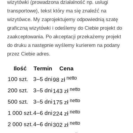
wizytówki (prowadzona działalność np. usługi
transportowe), tekst który ma się znaleźć na
wizytówce. My zaprojektujemy odpowiednią szatę
graficzną wizytówki i odeślemy do Ciebie projekt do
zaakceptowania. Po akceptacji przekażemy projekt
do druku a następnie wyślemy kurierem na podany
przez Ciebie adres.
Ilość
Termin
Cena
netto
100 szt.
3–5 dni
98 zł
netto
200 szt.
3–5 dni
143 zł
netto
500 szt.
3–5 dni
175 zł
netto
1 000 szt.
4–6 dni
224 zł
netto
2 000 szt.
4–6 dni
302 zł