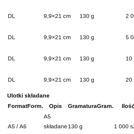
DL
9,9×21 cm
130 g
2 0
DL
9,9×21 cm
130 g
5 0
DL
9,9×21 cm
130 g
10 
DL
9,9×21 cm
130 g
20 
Ulotki składane
Format
Form.
Opis
Gramatura
Gram.
Iloś
A5
A5 / A6
składane
130 g
1 000 s