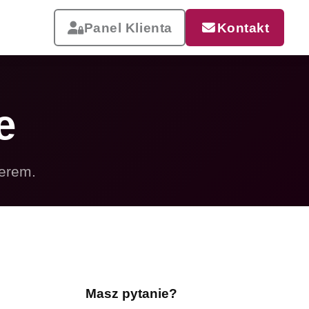
Panel Klienta
Kontakt
e
ierem.
Reklama, która pracuje
Drukujemy od małych wizytówek
po wielkoformatowe banery i
siatki mesh. Szybka realizacja,
dostawa w całej Polsce.
Masz pytanie?
Zobacz całą ofertę