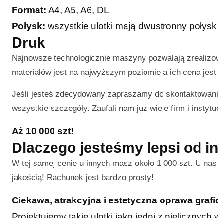
Format:
A4, A5, A6, DL
Połysk:
wszystkie ulotki mają dwustronny połysk
Druk
Najnowsze technologicznie maszyny pozwalają zrealiz
materiałów jest na najwyższym poziomie a ich cena jest 
Jeśli jesteś zdecydowany zapraszamy do skontaktowani
wszystkie szczegóły. Zaufali nam już wiele firm i instytuc
Aż 10 000 szt!
Dlaczego jesteśmy lepsi od i
W tej samej cenie u innych masz około 1 000 szt. U na
jakością! Rachunek jest bardzo prosty!
Ciekawa, atrakcyjna i estetyczna oprawa graf
Projektujemy takie ulotki jako jedni z nielicznyc