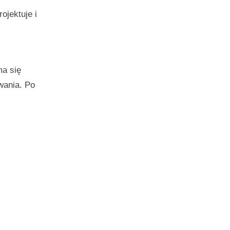
ojektuje i
ma się
wania. Po