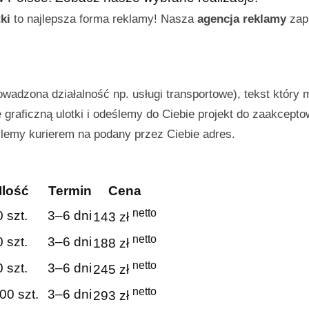
ki
to najlepsza forma reklamy! Nasza
agencja reklamy
zapr
owadzona działalność np. usługi transportowe), tekst który 
graficzną ulotki i odeślemy do Ciebie projekt do zaakcepto
ślemy kurierem na podany przez Ciebie adres.
Ilość
Termin
Cena
netto
 szt.
3–6 dni
143 zł
netto
 szt.
3–6 dni
188 zł
netto
 szt.
3–6 dni
245 zł
netto
00 szt.
3–6 dni
293 zł