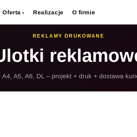
Oferta
Realizacje
O firmie
izytówki
Ulotki
REKLAMY DRUKOWANE
›
›
Ulotki reklamow
lakaty
Banery wielkoformat.
›
›
iatki wielkoformat.
Naklejki
›
›
i A4, A5, A6, DL – projekt + druk + dostawa kur
ollupy
Teczki firmowe
›
›
olie samoprzylepne
Płyty reklamowe
›
›
Magnesy
Potykacze
›
›