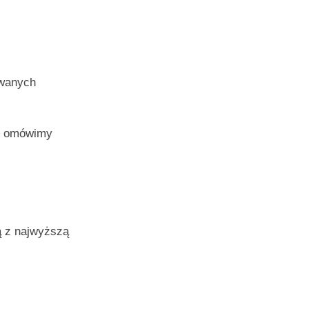
ywanych
 i omówimy
ą z najwyższą