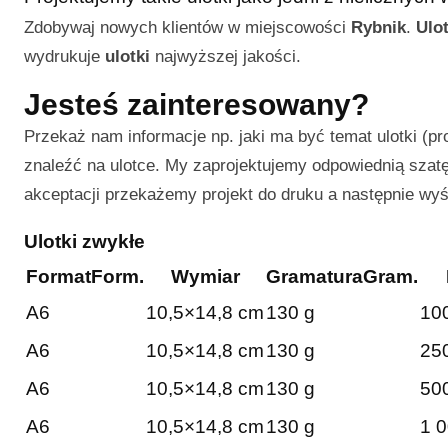
Zdobywaj nowych klientów w miejscowości
Rybnik
.
Ulot
wydrukuje
ulotki
najwyższej jakości.
Jesteś zainteresowany?
Przekaż nam informacje np. jaki ma być temat ulotki (pr
znaleźć na ulotce. My zaprojektujemy odpowiednią szatę 
akceptacji przekażemy projekt do druku a następnie wy
Ulotki zwykłe
Format
Form.
Wymiar
Gramatura
Gram.
A6
10,5×14,8 cm
130 g
100
A6
10,5×14,8 cm
130 g
250
A6
10,5×14,8 cm
130 g
500
A6
10,5×14,8 cm
130 g
1 0