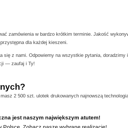
ować zamówienia w bardzo krótkim terminie. Jakość wykon
przystępna dla każdej kieszeni.
a się z nami. Odpowiemy na wszystkie pytania, doradzimy
ji — zaufaj i Ty!
nnych?
s masz 2 500 szt. ulotek drukowanych najnowszą technologi
iczna jest naszym największym atutem!
h w Polsce. Zobacz nasze wybrane realizacje!