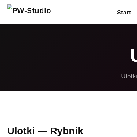
Start
W
Reklamy drukowane
Gadżety reklamowe
P
Projektowanie
S
graficzne
Ulotk
R
Strony internetowe
F
Inne usługi
Ulotki — Rybnik
Pełna oferta