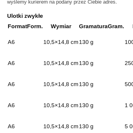
wyślemy kurierem na podany przez Ciebie adres.
Ulotki zwykłe
Format
Form.
Wymiar
Gramatura
Gram.
A6
10,5×14,8 cm
130 g
100
A6
10,5×14,8 cm
130 g
250
A6
10,5×14,8 cm
130 g
500
A6
10,5×14,8 cm
130 g
1 0
A6
10,5×14,8 cm
130 g
5 0