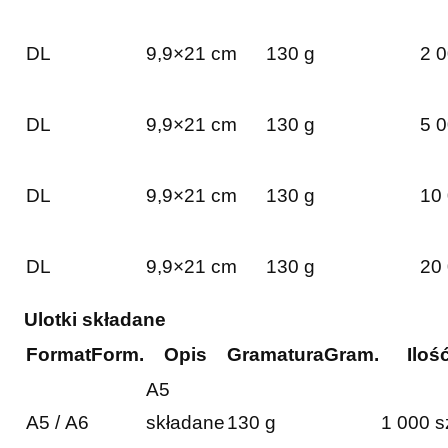
DL
9,9×21 cm
130 g
2 0
DL
9,9×21 cm
130 g
5 0
DL
9,9×21 cm
130 g
10 
DL
9,9×21 cm
130 g
20 
Ulotki składane
Format
Form.
Opis
Gramatura
Gram.
Iloś
A5
A5 / A6
składane
130 g
1 000 s