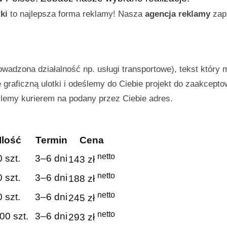
ki
to najlepsza forma reklamy! Nasza
agencja reklamy
zapr
owadzona działalność np. usługi transportowe), tekst który 
graficzną ulotki i odeślemy do Ciebie projekt do zaakcepto
ślemy kurierem na podany przez Ciebie adres.
Ilość
Termin
Cena
netto
 szt.
3–6 dni
143 zł
netto
 szt.
3–6 dni
188 zł
netto
 szt.
3–6 dni
245 zł
netto
00 szt.
3–6 dni
293 zł