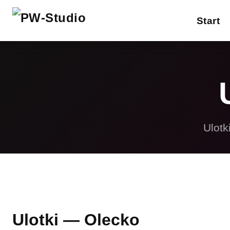
Start
W
Reklamy drukowane
Gadżety reklamowe
P
Projektowanie
S
graficzne
Ulotk
R
Strony internetowe
F
Inne usługi
Ulotki — Olecko
Pełna oferta