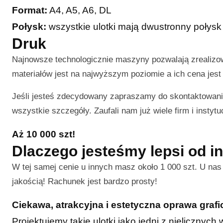
Format:
A4, A5, A6, DL
Połysk:
wszystkie ulotki mają dwustronny połysk
Druk
Najnowsze technologicznie maszyny pozwalają zrealiz
materiałów jest na najwyższym poziomie a ich cena jest 
Jeśli jesteś zdecydowany zapraszamy do skontaktowani
wszystkie szczegóły. Zaufali nam już wiele firm i instytuc
Aż 10 000 szt!
Dlaczego jesteśmy lepsi od i
W tej samej cenie u innych masz około 1 000 szt. U na
jakością! Rachunek jest bardzo prosty!
Ciekawa, atrakcyjna i estetyczna oprawa graf
Projektujemy takie ulotki jako jedni z nielicznyc