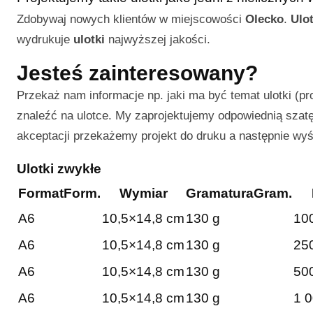
Zdobywaj nowych klientów w miejscowości
Olecko
.
Ulot
wydrukuje
ulotki
najwyższej jakości.
Jesteś zainteresowany?
Przekaż nam informacje np. jaki ma być temat ulotki (pr
znaleźć na ulotce. My zaprojektujemy odpowiednią szatę 
akceptacji przekażemy projekt do druku a następnie wy
Ulotki zwykłe
Format
Form.
Wymiar
Gramatura
Gram.
A6
10,5×14,8 cm
130 g
100
A6
10,5×14,8 cm
130 g
250
A6
10,5×14,8 cm
130 g
500
A6
10,5×14,8 cm
130 g
1 0