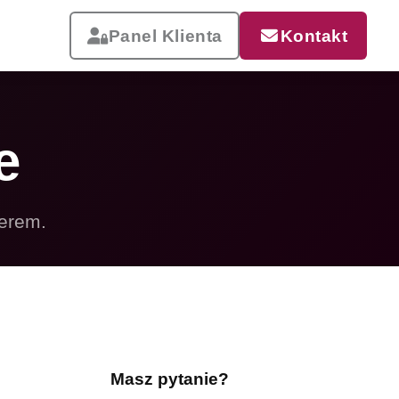
Panel Klienta
Kontakt
e
ierem.
Reklama, która pracuje
Drukujemy od małych wizytówek
po wielkoformatowe banery i
siatki mesh. Szybka realizacja,
dostawa w całej Polsce.
Masz pytanie?
Zobacz całą ofertę