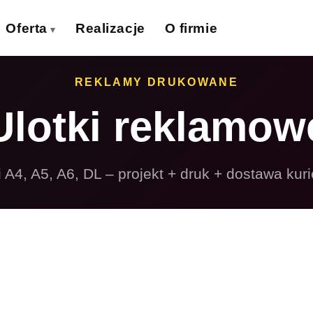
Oferta
Realizacje
O firmie
izytówki
Ulotki
REKLAMY DRUKOWANE
›
›
Ulotki reklamow
lakaty
Banery wielkoformat.
›
›
iatki wielkoformat.
Naklejki
›
›
i A4, A5, A6, DL – projekt + druk + dostawa kur
ollupy
Teczki firmowe
›
›
olie samoprzylepne
Płyty reklamowe
›
›
Magnesy
Potykacze
›
›