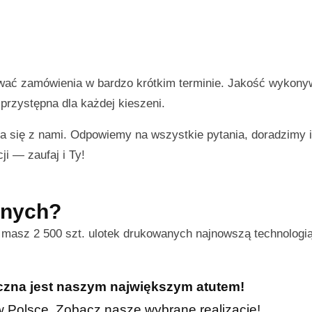
ować zamówienia w bardzo krótkim terminie. Jakość wykon
przystępna dla każdej kieszeni.
a się z nami. Odpowiemy na wszystkie pytania, doradzimy
ji — zaufaj i Ty!
nnych?
s masz 2 500 szt. ulotek drukowanych najnowszą technologi
iczna jest naszym największym atutem!
h w Polsce. Zobacz nasze wybrane realizacje!