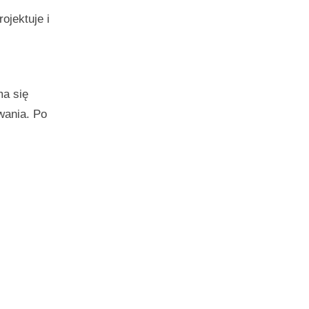
ojektuje i
ma się
wania. Po