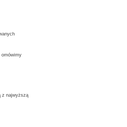
ywanych
 i omówimy
ą z najwyższą