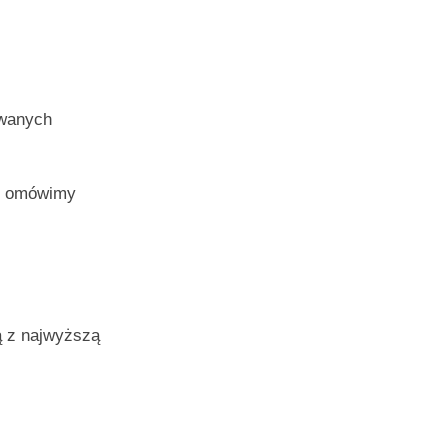
ywanych
 i omówimy
ą z najwyższą