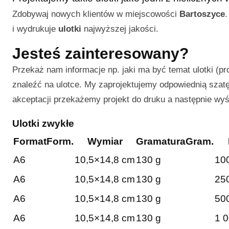
Zdobywaj nowych klientów w miejscowości
Bartoszyce
i wydrukuje
ulotki
najwyższej jakości.
Jesteś zainteresowany?
Przekaż nam informacje np. jaki ma być temat ulotki (pr
znaleźć na ulotce. My zaprojektujemy odpowiednią szatę 
akceptacji przekażemy projekt do druku a następnie wy
Ulotki zwykłe
Format
Form.
Wymiar
Gramatura
Gram.
A6
10,5×14,8 cm
130 g
100
A6
10,5×14,8 cm
130 g
250
A6
10,5×14,8 cm
130 g
500
A6
10,5×14,8 cm
130 g
1 0