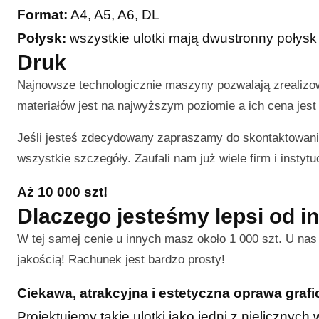
Format:
A4, A5, A6, DL
Połysk:
wszystkie ulotki mają dwustronny połysk
Druk
Najnowsze technologicznie maszyny pozwalają zrealiz
materiałów jest na najwyższym poziomie a ich cena jest 
Jeśli jesteś zdecydowany zapraszamy do skontaktowani
wszystkie szczegóły. Zaufali nam już wiele firm i instytuc
Aż 10 000 szt!
Dlaczego jesteśmy lepsi od i
W tej samej cenie u innych masz około 1 000 szt. U na
jakością! Rachunek jest bardzo prosty!
Ciekawa, atrakcyjna i estetyczna oprawa graf
Projektujemy takie ulotki jako jedni z nielicznyc