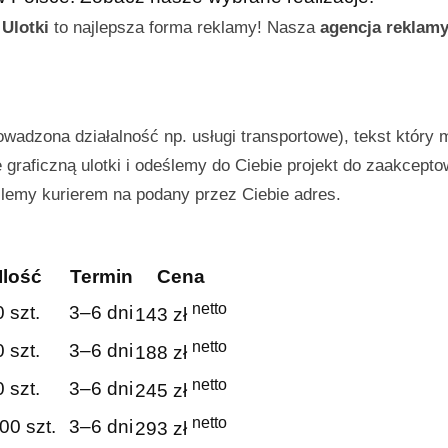
.
Ulotki
to najlepsza forma reklamy! Nasza
agencja reklam
owadzona działalność np. usługi transportowe), tekst który 
graficzną ulotki i odeślemy do Ciebie projekt do zaakcepto
ślemy kurierem na podany przez Ciebie adres.
Ilość
Termin
Cena
netto
 szt.
3–6 dni
143 zł
netto
 szt.
3–6 dni
188 zł
netto
 szt.
3–6 dni
245 zł
netto
00 szt.
3–6 dni
293 zł