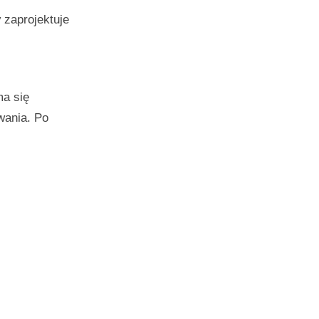
y
zaprojektuje
ma się
wania. Po