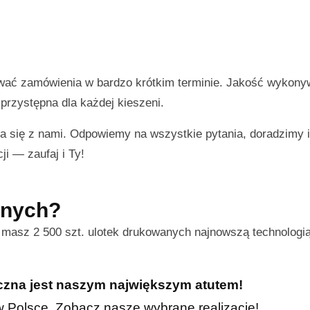
ować zamówienia w bardzo krótkim terminie. Jakość wykon
przystępna dla każdej kieszeni.
a się z nami. Odpowiemy na wszystkie pytania, doradzimy
ji — zaufaj i Ty!
nnych?
s masz 2 500 szt. ulotek drukowanych najnowszą technologi
iczna jest naszym największym atutem!
h w Polsce. Zobacz nasze wybrane realizacje!