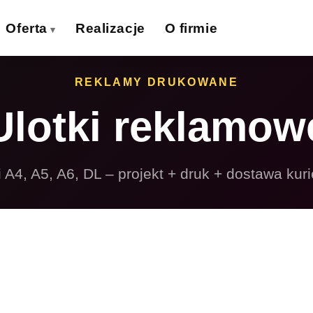
Oferta
Realizacje
O firmie
izytówki
Ulotki
REKLAMY DRUKOWANE
›
›
Ulotki reklamow
lakaty
Banery wielkoformat.
›
›
iatki wielkoformat.
Naklejki
›
›
i A4, A5, A6, DL – projekt + druk + dostawa kur
ollupy
Teczki firmowe
›
›
olie samoprzylepne
Płyty reklamowe
›
›
Magnesy
Potykacze
›
›