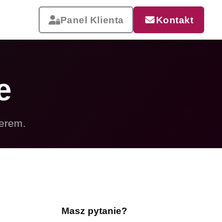
Panel Klienta
Kontakt
e
ierem.
Reklama, która pracuje
Drukujemy od małych wizytówek
po wielkoformatowe banery i
siatki mesh. Szybka realizacja,
dostawa w całej Polsce.
Masz pytanie?
Zobacz całą ofertę