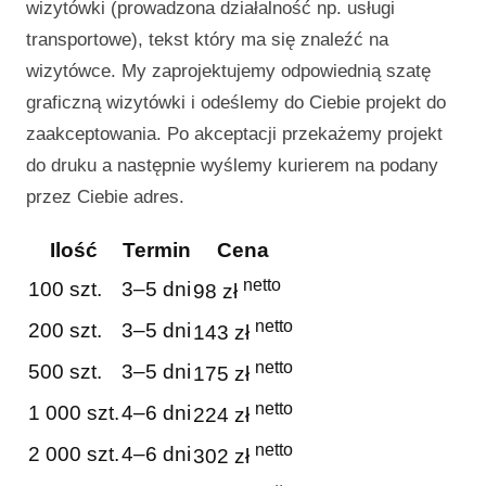
wizytówki (prowadzona działalność np. usługi
transportowe), tekst który ma się znaleźć na
wizytówce. My zaprojektujemy odpowiednią szatę
graficzną wizytówki i odeślemy do Ciebie projekt do
zaakceptowania. Po akceptacji przekażemy projekt
do druku a następnie wyślemy kurierem na podany
przez Ciebie adres.
Ilość
Termin
Cena
netto
100 szt.
3–5 dni
98 zł
netto
200 szt.
3–5 dni
143 zł
netto
500 szt.
3–5 dni
175 zł
netto
1 000 szt.
4–6 dni
224 zł
netto
2 000 szt.
4–6 dni
302 zł