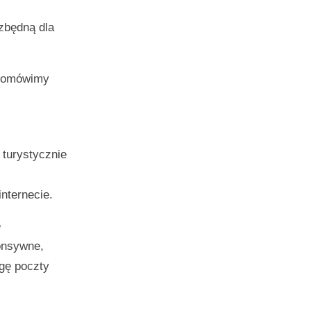
zbędną dla
, omówimy
 turystycznie
nternecie.
e
ponsywne,
ugę poczty