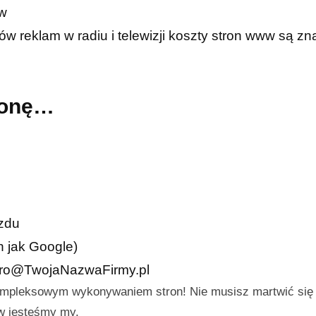
ów
w reklam w radiu i telewizji koszty stron www są zn
tronę…
azdu
h jak Google)
iuro@TwojaNazwaFirmy.pl
ompleksowym wykonywaniem stron! Nie musisz martwić się
aw jesteśmy my.