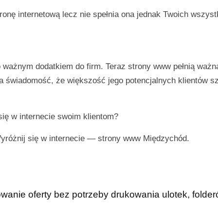
onę internetową lecz nie spełnia ona jednak Twoich wszyst
ło ważnym dodatkiem do firm. Teraz strony www pełnią ważn
ma świadomość, że większość jego potencjalnych klientów s
się w internecie swoim klientom?
Wyróżnij się w internecie —
strony www Międzychód
.
anie oferty bez potrzeby drukowania ulotek, folderó