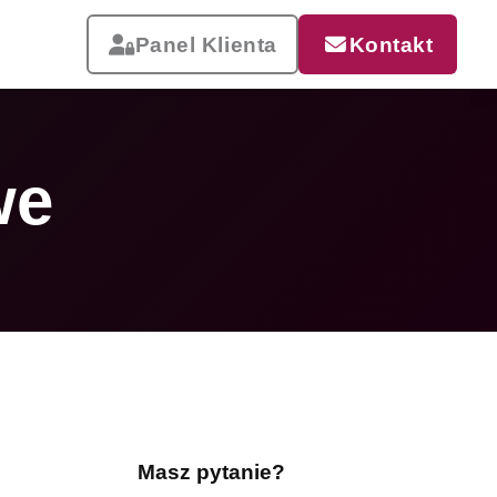
Panel Klienta
Kontakt
we
Reklama, która pracuje
Drukujemy od małych wizytówek
po wielkoformatowe banery i
siatki mesh. Szybka realizacja,
dostawa w całej Polsce.
Masz pytanie?
Zobacz całą ofertę