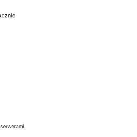
acznie
 serwerami,