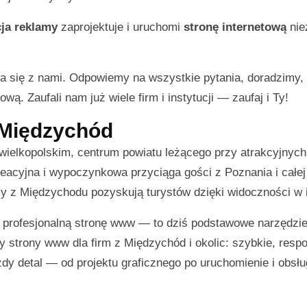
ja reklamy
zaprojektuje i uruchomi
stronę internetową
nie
a się z nami. Odpowiemy na wszystkie pytania, doradzimy
wą. Zaufali nam już wiele firm i instytucji — zaufaj i Ty!
z Międzychód
wielkopolskim, centrum powiatu leżącego przy atrakcyjnych
reacyjna i wypoczynkowa przyciąga gości z Poznania i całej
my z Międzychodu pozyskują turystów dzięki widoczności w i
w profesjonalną stronę www — to dziś podstawowe narzędzi
y strony www dla firm z Międzychód i okolic: szybkie, res
dy detal — od projektu graficznego po uruchomienie i obsł