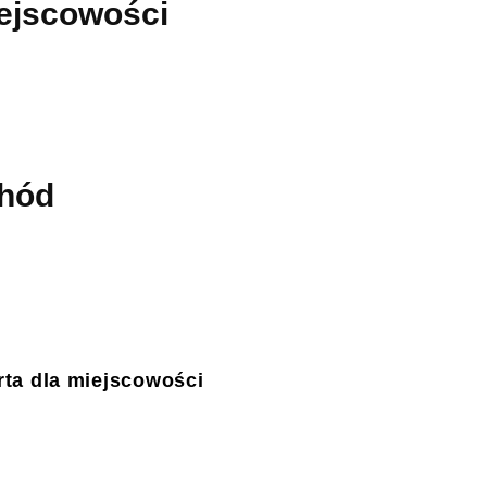
iejscowości
chód
ta dla miejscowości