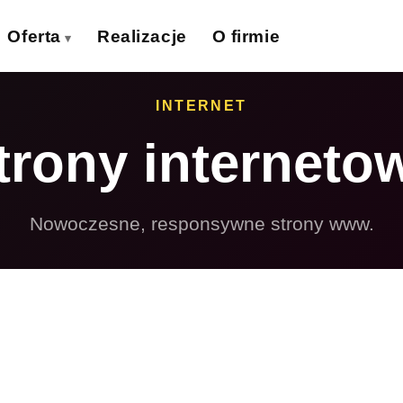
Oferta
Realizacje
O firmie
izytówki
Ulotki
INTERNET
›
›
trony interneto
lakaty
Banery wielkoformat.
›
›
iatki wielkoformat.
Naklejki
›
›
Nowoczesne, responsywne strony www.
ollupy
Teczki firmowe
›
›
olie samoprzylepne
Płyty reklamowe
›
›
Magnesy
Potykacze
›
›