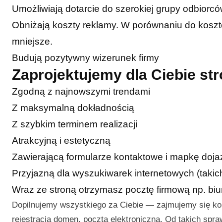
Umożliwiają dotarcie do szerokiej grupy odbiorc
Obniżają koszty reklamy. W porównaniu do kosztó
mniejsze.
Budują pozytywny wizerunek firmy
Zaprojektujemy dla Ciebie s
Zgodną z najnowszymi trendami
Z maksymalną dokładnością
Z szybkim terminem realizacji
Atrakcyjną i estetyczną
Zawierającą formularze kontaktowe i mapkę doj
Przyjazną dla wyszukiwarek internetowych (takic
Wraz ze stroną otrzymasz pocztę firmową np. b
Dopilnujemy wszystkiego za Ciebie — zajmujemy się k
rejestracją domen, pocztą elektroniczną. Od takich spr