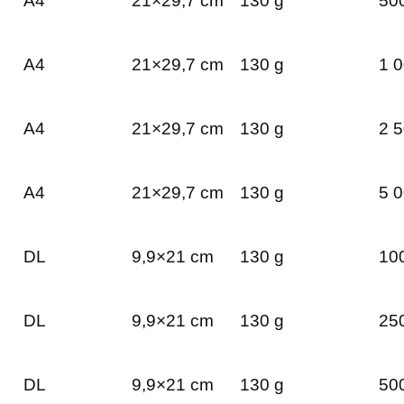
A4
21×29,7 cm
130 g
500
A4
21×29,7 cm
130 g
1 0
A4
21×29,7 cm
130 g
2 5
A4
21×29,7 cm
130 g
5 0
DL
9,9×21 cm
130 g
100
DL
9,9×21 cm
130 g
250
DL
9,9×21 cm
130 g
500