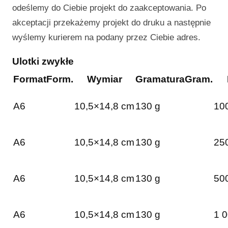
odeślemy do Ciebie projekt do zaakceptowania. Po
akceptacji przekażemy projekt do druku a następnie
wyślemy kurierem na podany przez Ciebie adres.
Ulotki zwykłe
Format
Form.
Wymiar
Gramatura
Gram.
A6
10,5×14,8 cm
130 g
100
A6
10,5×14,8 cm
130 g
250
A6
10,5×14,8 cm
130 g
500
A6
10,5×14,8 cm
130 g
1 0