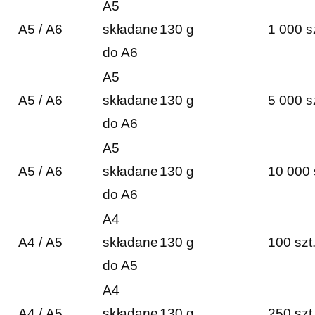
A5
A5 / A6
składane
130 g
1 000 s
do A6
A5
A5 / A6
składane
130 g
5 000 s
do A6
A5
A5 / A6
składane
130 g
10 000 
do A6
A4
A4 / A5
składane
130 g
100 szt
do A5
A4
A4 / A5
składane
130 g
250 szt