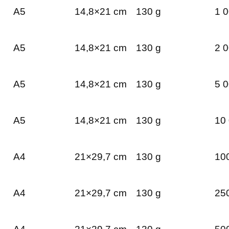
A5
14,8×21 cm
130 g
1 0
A5
14,8×21 cm
130 g
2 0
A5
14,8×21 cm
130 g
5 0
A5
14,8×21 cm
130 g
10 
A4
21×29,7 cm
130 g
100
A4
21×29,7 cm
130 g
250