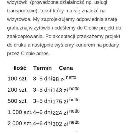
wizytówki (prowadzona działalność np. usługi
transportowe), tekst który ma się znaleźć na
wizytówce. My zaprojektujemy odpowiednią szatę
graficzną wizytówki i odeślemy do Ciebie projekt do
zaakceptowania. Po akceptacji przekażemy projekt
do druku a następnie wyślemy kurierem na podany
przez Ciebie adres.
Ilość
Termin
Cena
netto
100 szt.
3–5 dni
98 zł
netto
200 szt.
3–5 dni
143 zł
netto
500 szt.
3–5 dni
175 zł
netto
1 000 szt.
4–6 dni
224 zł
netto
2 000 szt.
4–6 dni
302 zł