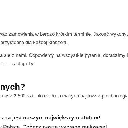
ować zamówienia w bardzo krótkim terminie. Jakość wykon
przystępna dla każdej kieszeni.
a się z nami. Odpowiemy na wszystkie pytania, doradzimy
ji — zaufaj i Ty!
nnych?
s masz 2 500 szt. ulotek drukowanych najnowszą technologi
iczna jest naszym największym atutem!
h w Polsce. Zobacz nasze wybrane realizacje!