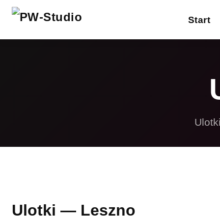
Start
W
Reklamy drukowane
Gadżety reklamowe
P
Projektowanie
S
graficzne
Ulotk
R
Strony internetowe
F
Inne usługi
Ulotki — Leszno
Pełna oferta