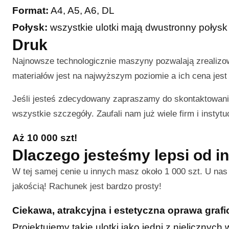
Format:
A4, A5, A6, DL
Połysk:
wszystkie ulotki mają dwustronny połysk
Druk
Najnowsze technologicznie maszyny pozwalają zrealiz
materiałów jest na najwyższym poziomie a ich cena jest 
Jeśli jesteś zdecydowany zapraszamy do skontaktowani
wszystkie szczegóły. Zaufali nam już wiele firm i instytuc
Aż 10 000 szt!
Dlaczego jesteśmy lepsi od i
W tej samej cenie u innych masz około 1 000 szt. U na
jakością! Rachunek jest bardzo prosty!
Ciekawa, atrakcyjna i estetyczna oprawa graf
Projektujemy takie ulotki jako jedni z nielicznyc