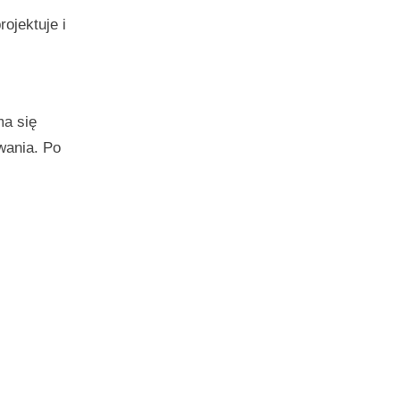
ojektuje i
ma się
wania. Po