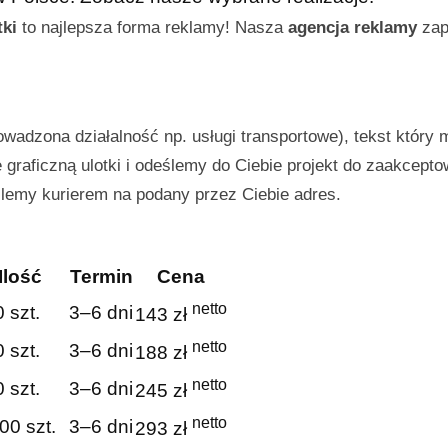
tki
to najlepsza forma reklamy! Nasza
agencja reklamy
zapr
owadzona działalność np. usługi transportowe), tekst który 
graficzną ulotki i odeślemy do Ciebie projekt do zaakcepto
ślemy kurierem na podany przez Ciebie adres.
Ilość
Termin
Cena
netto
 szt.
3–6 dni
143 zł
netto
 szt.
3–6 dni
188 zł
netto
 szt.
3–6 dni
245 zł
netto
00 szt.
3–6 dni
293 zł