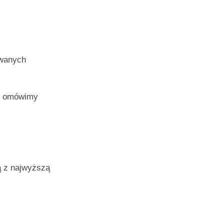
ywanych
 i omówimy
ą z najwyższą