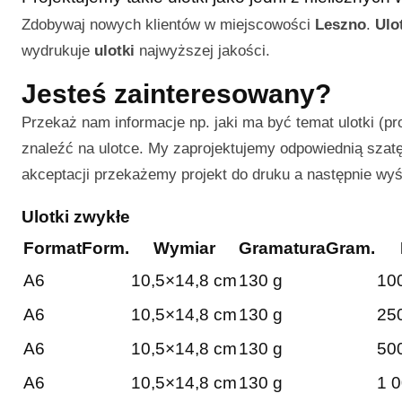
Zdobywaj nowych klientów w miejscowości
Leszno
.
Ulo
wydrukuje
ulotki
najwyższej jakości.
Jesteś zainteresowany?
Przekaż nam informacje np. jaki ma być temat ulotki (pr
znaleźć na ulotce. My zaprojektujemy odpowiednią szatę 
akceptacji przekażemy projekt do druku a następnie wy
Ulotki zwykłe
Format
Form.
Wymiar
Gramatura
Gram.
A6
10,5×14,8 cm
130 g
100
A6
10,5×14,8 cm
130 g
250
A6
10,5×14,8 cm
130 g
500
A6
10,5×14,8 cm
130 g
1 0