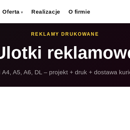
Oferta
Realizacje
O firmie
izytówki
Ulotki
REKLAMY DRUKOWANE
›
›
Ulotki reklamow
lakaty
Banery wielkoformat.
›
›
iatki wielkoformat.
Naklejki
›
›
i A4, A5, A6, DL – projekt + druk + dostawa kur
ollupy
Teczki firmowe
›
›
olie samoprzylepne
Płyty reklamowe
›
›
Magnesy
Potykacze
›
›