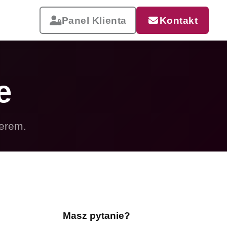
Panel Klienta
Kontakt
e
ierem.
Reklama, która pracuje
Drukujemy od małych wizytówek
po wielkoformatowe banery i
siatki mesh. Szybka realizacja,
dostawa w całej Polsce.
Masz pytanie?
Zobacz całą ofertę