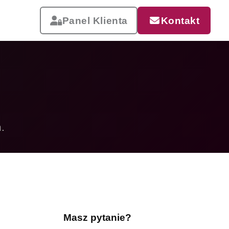
Panel Klienta
Kontakt
.
Reklama, która pracuje
Drukujemy od małych wizytówek
po wielkoformatowe banery i
siatki mesh. Szybka realizacja,
dostawa w całej Polsce.
Masz pytanie?
Zobacz całą ofertę