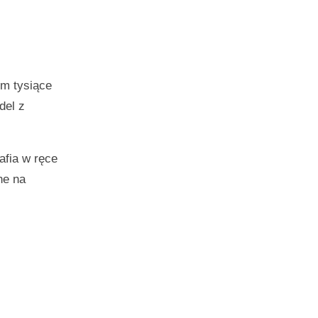
ym tysiące
del z
afia w ręce
ne na