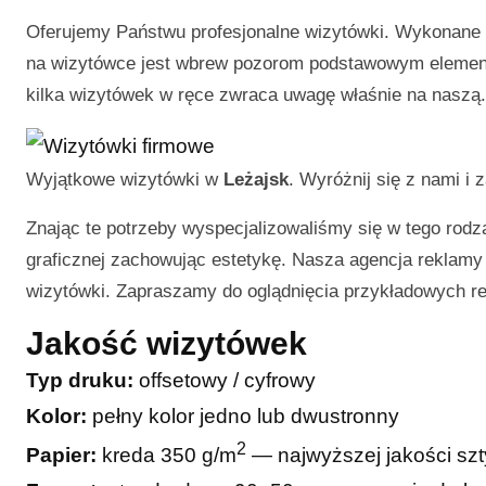
Oferujemy Państwu profesjonalne wizytówki. Wykonane p
na wizytówce jest wbrew pozorom podstawowym elemente
kilka wizytówek w ręce zwraca uwagę właśnie na naszą.
Wyjątkowe wizytówki w
Leżajsk
. Wyróżnij się z nami i
Znając te potrzeby wyspecjalizowaliśmy się w tego rodza
graficznej zachowując estetykę. Nasza agencja reklamy j
wizytówki. Zapraszamy do oglądnięcia przykładowych rea
Jakość wizytówek
Typ druku:
offsetowy / cyfrowy
Kolor:
pełny kolor jedno lub dwustronny
2
Papier:
kreda 350 g/m
— najwyższej jakości sz