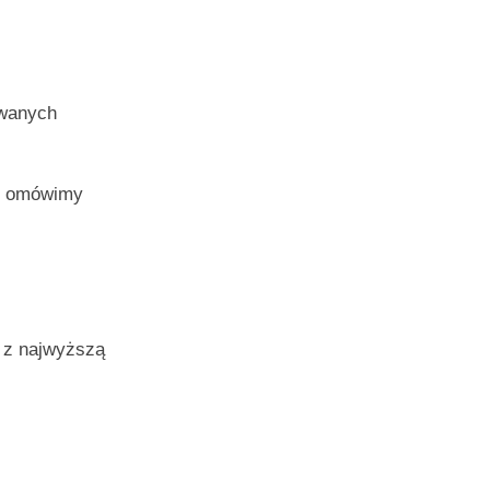
ywanych
 i omówimy
 z najwyższą