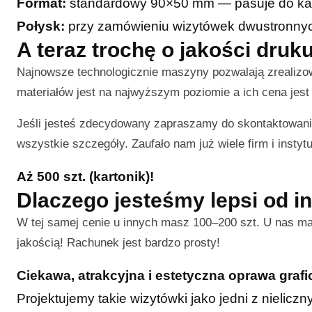
Format:
standardowy 90×50 mm — pasuje do ka
Połysk:
przy zamówieniu wizytówek dwustronnych 
A teraz trochę o jakości dru
Najnowsze technologicznie maszyny pozwalają zrealiz
materiałów jest na najwyższym poziomie a ich cena jest 
Jeśli jesteś zdecydowany zapraszamy do skontaktowani
wszystkie szczegóły. Zaufało nam już wiele firm i instytu
Aż 500 szt. (kartonik)!
Dlaczego jesteśmy lepsi od i
W tej samej cenie u innych masz 100–200 szt. U nas m
jakością! Rachunek jest bardzo prosty!
Ciekawa, atrakcyjna i estetyczna oprawa graf
Projektujemy takie wizytówki jako jedni z nielic