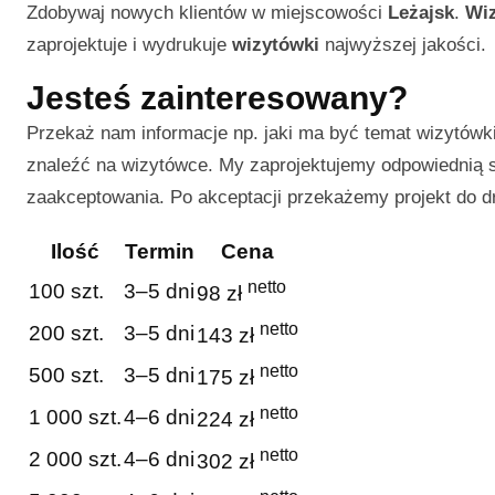
Zdobywaj nowych klientów w miejscowości
Leżajsk
.
Wi
zaprojektuje i wydrukuje
wizytówki
najwyższej jakości.
Jesteś zainteresowany?
Przekaż nam informacje np. jaki ma być temat wizytówki 
znaleźć na wizytówce. My zaprojektujemy odpowiednią sz
zaakceptowania. Po akceptacji przekażemy projekt do d
Ilość
Termin
Cena
netto
100 szt.
3–5 dni
98 zł
netto
200 szt.
3–5 dni
143 zł
netto
500 szt.
3–5 dni
175 zł
netto
1 000 szt.
4–6 dni
224 zł
netto
2 000 szt.
4–6 dni
302 zł