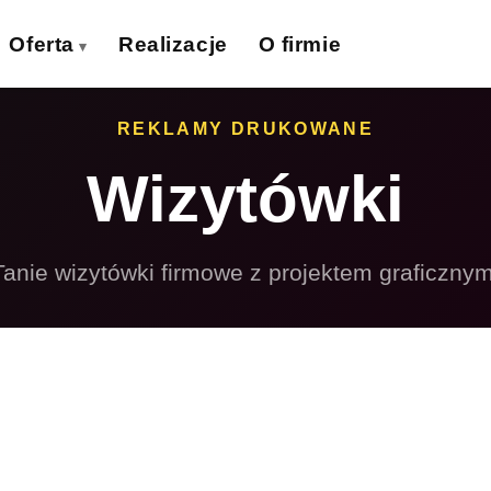
Oferta
Realizacje
O firmie
izytówki
Ulotki
REKLAMY DRUKOWANE
›
›
Wizytówki
lakaty
Banery wielkoformat.
›
›
iatki wielkoformat.
Naklejki
›
›
Tanie wizytówki firmowe z projektem graficznym
ollupy
Teczki firmowe
›
›
olie samoprzylepne
Płyty reklamowe
›
›
Magnesy
Potykacze
›
›