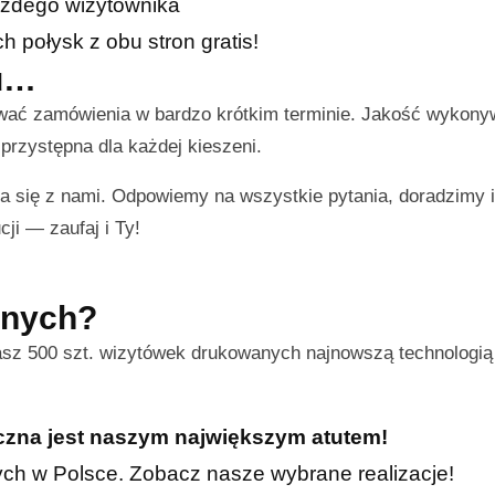
żdego wizytownika
połysk z obu stron gratis!
ku…
ować zamówienia w bardzo krótkim terminie. Jakość wykon
przystępna dla każdej kieszeni.
a się z nami. Odpowiemy na wszystkie pytania, doradzimy
cji — zaufaj i Ty!
nnych?
asz 500 szt. wizytówek drukowanych najnowszą technologią
iczna jest naszym największym atutem!
znych w Polsce. Zobacz nasze wybrane realizacje!