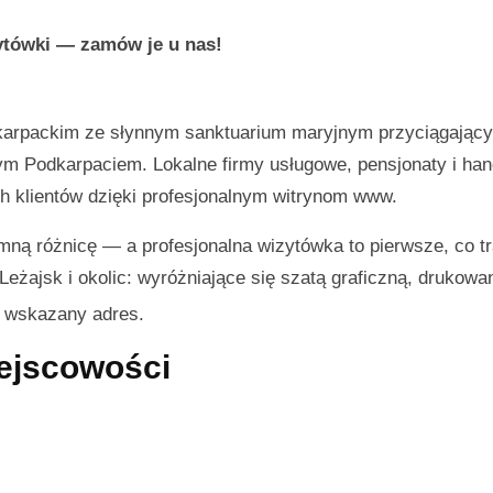
zytówki — zamów je u nas!
dkarpackim ze słynnym sanktuarium maryjnym przyciągając
ym Podkarpaciem. Lokalne firmy usługowe, pensjonaty i han
ch klientów dzięki profesjonalnym witrynom www.
mną różnicę — a profesjonalna wizytówka to pierwsze, co tr
 Leżajsk i okolic: wyróżniające się szatą graficzną, drukowa
d wskazany adres.
iejscowości