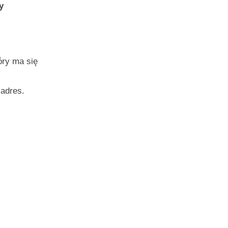
y
óry ma się
 adres.