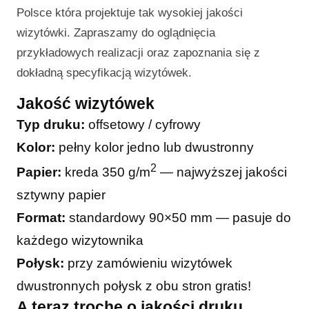
Polsce która projektuje tak wysokiej jakości
wizytówki. Zapraszamy do oglądnięcia
przykładowych realizacji oraz zapoznania się z
dokładną specyfikacją wizytówek.
Jakość wizytówek
Typ druku:
offsetowy / cyfrowy
Kolor:
pełny kolor jedno lub dwustronny
2
Papier:
kreda 350 g/m
— najwyższej jakości
sztywny papier
Format:
standardowy 90×50 mm — pasuje do
każdego wizytownika
Połysk:
przy zamówieniu wizytówek
dwustronnych połysk z obu stron gratis!
A teraz trochę o jakości druku…