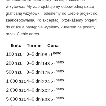
wizytówce. My zaprojektujemy odpowiednią szatę
graficzną wizytówki i odeślemy do Ciebie projekt do
zaakceptowania. Po akceptacji przekażemy projekt
do druku a następnie wyślemy kurierem na podany
przez Ciebie adres.
Ilość
Termin
Cena
netto
100 szt.
3–5 dni
98 zł
netto
200 szt.
3–5 dni
143 zł
netto
500 szt.
3–5 dni
175 zł
netto
1 000 szt.
4–6 dni
224 zł
netto
2 000 szt.
4–6 dni
302 zł
netto
5 000 szt.
4–6 dni
533 zł