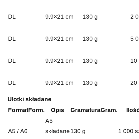
DL
9,9×21 cm
130 g
2 0
DL
9,9×21 cm
130 g
5 0
DL
9,9×21 cm
130 g
10 
DL
9,9×21 cm
130 g
20 
Ulotki składane
Format
Form.
Opis
Gramatura
Gram.
Iloś
A5
A5 / A6
składane
130 g
1 000 s