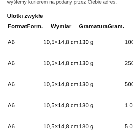
wyślemy kurierem na podany przez Ciebie adres.
Ulotki zwykłe
Format
Form.
Wymiar
Gramatura
Gram.
A6
10,5×14,8 cm
130 g
100
A6
10,5×14,8 cm
130 g
250
A6
10,5×14,8 cm
130 g
500
A6
10,5×14,8 cm
130 g
1 0
A6
10,5×14,8 cm
130 g
5 0