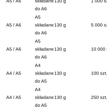
A5 / A6
składane
130 g
1 000 s
do A6
A5
A5 / A6
składane
130 g
5 000 s
do A6
A5
A5 / A6
składane
130 g
10 000 
do A6
A4
A4 / A5
składane
130 g
100 szt
do A5
A4
A4 / A5
składane
130 g
250 szt
do A5