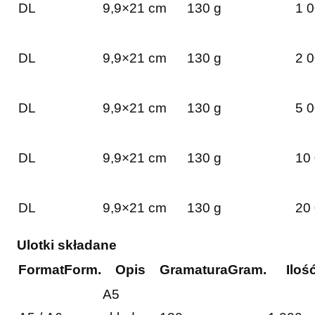
DL
9,9×21 cm
130 g
1 0
DL
9,9×21 cm
130 g
2 0
DL
9,9×21 cm
130 g
5 0
DL
9,9×21 cm
130 g
10 
DL
9,9×21 cm
130 g
20 
Ulotki składane
Format
Form.
Opis
Gramatura
Gram.
Iloś
A5