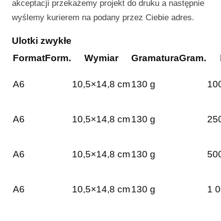
akceptacji przekażemy projekt do druku a następnie
wyślemy kurierem na podany przez Ciebie adres.
Ulotki zwykłe
Format
Form.
Wymiar
Gramatura
Gram.
A6
10,5×14,8 cm
130 g
100
A6
10,5×14,8 cm
130 g
250
A6
10,5×14,8 cm
130 g
500
A6
10,5×14,8 cm
130 g
1 0