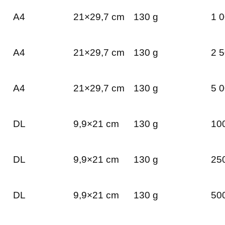
A4
21×29,7 cm
130 g
1 0
A4
21×29,7 cm
130 g
2 5
A4
21×29,7 cm
130 g
5 0
DL
9,9×21 cm
130 g
100
DL
9,9×21 cm
130 g
250
DL
9,9×21 cm
130 g
500