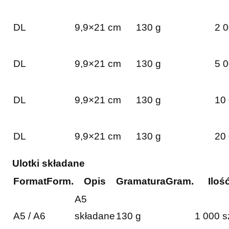
DL
9,9×21 cm
130 g
2 0
DL
9,9×21 cm
130 g
5 0
DL
9,9×21 cm
130 g
10 
DL
9,9×21 cm
130 g
20 
Ulotki składane
Format
Form.
Opis
Gramatura
Gram.
Iloś
A5
A5 / A6
składane
130 g
1 000 s