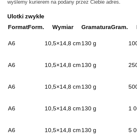
wyślemy kurierem na podany przez Ciebie adres.
Ulotki zwykłe
Format
Form.
Wymiar
Gramatura
Gram.
A6
10,5×14,8 cm
130 g
100
A6
10,5×14,8 cm
130 g
250
A6
10,5×14,8 cm
130 g
500
A6
10,5×14,8 cm
130 g
1 0
A6
10,5×14,8 cm
130 g
5 0