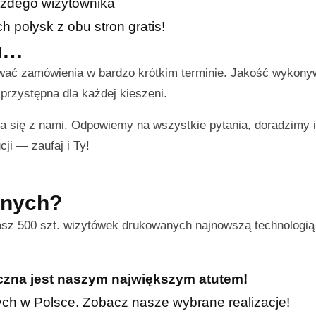
żdego wizytownika
połysk z obu stron gratis!
ku…
ować zamówienia w bardzo krótkim terminie. Jakość wykon
przystępna dla każdej kieszeni.
a się z nami. Odpowiemy na wszystkie pytania, doradzimy
cji — zaufaj i Ty!
nnych?
asz 500 szt. wizytówek drukowanych najnowszą technologią
iczna jest naszym największym atutem!
znych w Polsce. Zobacz nasze wybrane realizacje!