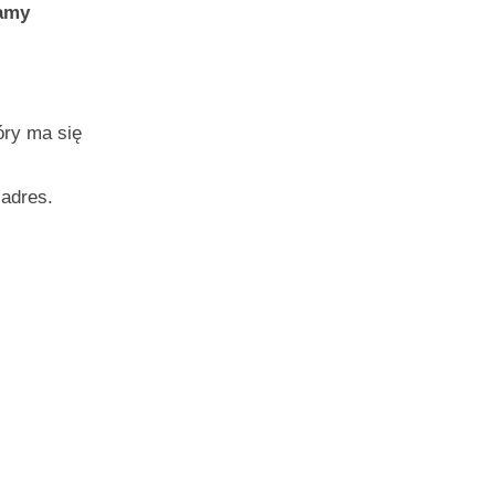
lamy
óry ma się
 adres.