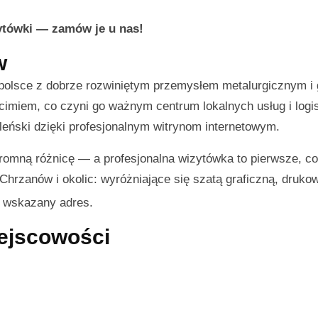
zytówki — zamów je u nas!
w
opolsce z dobrze rozwiniętym przemysłem metalurgicznym i
imiem, co czyni go ważnym centrum lokalnych usług i logis
leński dzięki profesjonalnym witrynom internetowym.
omną różnicę — a profesjonalna wizytówka to pierwsze, co 
z Chrzanów i okolic: wyróżniające się szatą graficzną, druko
d wskazany adres.
iejscowości