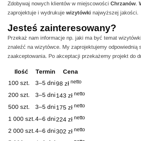
Zdobywaj nowych klientów w miejscowości
Chrzanów
.
zaprojektuje i wydrukuje
wizytówki
najwyższej jakości.
Jesteś zainteresowany?
Przekaż nam informacje np. jaki ma być temat wizytówki 
znaleźć na wizytówce. My zaprojektujemy odpowiednią sz
zaakceptowania. Po akceptacji przekażemy projekt do d
Ilość
Termin
Cena
netto
100 szt.
3–5 dni
98 zł
netto
200 szt.
3–5 dni
143 zł
netto
500 szt.
3–5 dni
175 zł
netto
1 000 szt.
4–6 dni
224 zł
netto
2 000 szt.
4–6 dni
302 zł