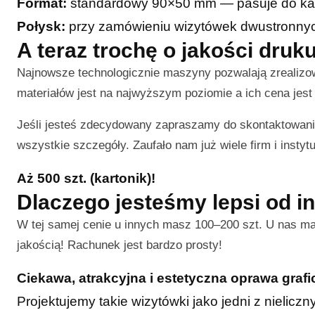
Format:
standardowy 90×50 mm — pasuje do ka
Połysk:
przy zamówieniu wizytówek dwustronnych 
A teraz trochę o jakości dru
Najnowsze technologicznie maszyny pozwalają zrealiz
materiałów jest na najwyższym poziomie a ich cena jest 
Jeśli jesteś zdecydowany zapraszamy do skontaktowani
wszystkie szczegóły. Zaufało nam już wiele firm i instytu
Aż 500 szt. (kartonik)!
Dlaczego jesteśmy lepsi od i
W tej samej cenie u innych masz 100–200 szt. U nas m
jakością! Rachunek jest bardzo prosty!
Ciekawa, atrakcyjna i estetyczna oprawa graf
Projektujemy takie wizytówki jako jedni z nielic