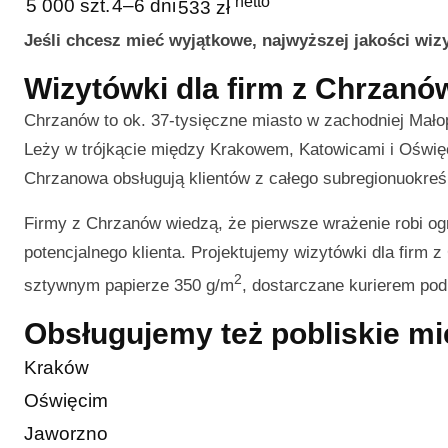
netto
5 000 szt.
4–6 dni
533 zł
Jeśli chcesz mieć wyjątkowe, najwyższej jakości wi
Wizytówki dla firm z Chrzanó
Chrzanów to ok. 37-tysięczne miasto w zachodniej Mał
Leży w trójkącie między Krakowem, Katowicami i Oświęc
Chrzanowa obsługują klientów z całego subregionuokreś
Firmy z Chrzanów wiedzą, że pierwsze wrażenie robi ogr
potencjalnego klienta. Projektujemy wizytówki dla firm 
2
sztywnym papierze 350 g/m
, dostarczane kurierem po
Obsługujemy też pobliskie m
Kraków
Oświęcim
Jaworzno