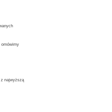
ywanych
 i omówimy
 z najwyższą