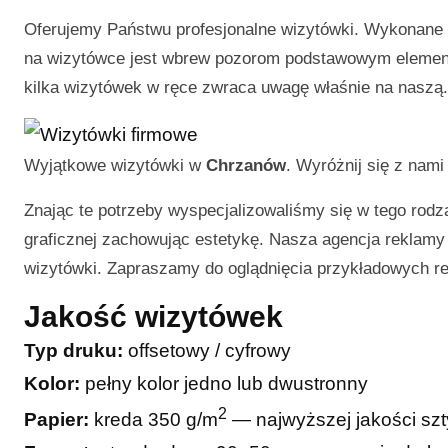
Oferujemy Państwu profesjonalne wizytówki. Wykonane p
na wizytówce jest wbrew pozorom podstawowym elemente
kilka wizytówek w ręce zwraca uwagę właśnie na naszą.
Wyjątkowe wizytówki w
Chrzanów
. Wyróżnij się z nam
Znając te potrzeby wyspecjalizowaliśmy się w tego rodza
graficznej zachowując estetykę. Nasza agencja reklamy j
wizytówki. Zapraszamy do oglądnięcia przykładowych rea
Jakość wizytówek
Typ druku:
offsetowy / cyfrowy
Kolor:
pełny kolor jedno lub dwustronny
2
Papier:
kreda 350 g/m
— najwyższej jakości sz