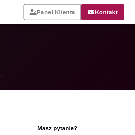
Panel Klienta
Kontakt
.
Reklama, która pracuje
Drukujemy od małych wizytówek
po wielkoformatowe banery i
siatki mesh. Szybka realizacja,
dostawa w całej Polsce.
Masz pytanie?
Zobacz całą ofertę