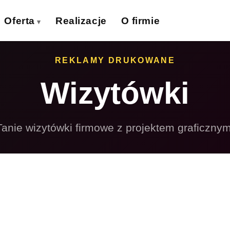
Oferta
Realizacje
O firmie
izytówki
Ulotki
REKLAMY DRUKOWANE
›
›
Wizytówki
lakaty
Banery wielkoformat.
›
›
iatki wielkoformat.
Naklejki
›
›
Tanie wizytówki firmowe z projektem graficznym
ollupy
Teczki firmowe
›
›
olie samoprzylepne
Płyty reklamowe
›
›
Magnesy
Potykacze
›
›