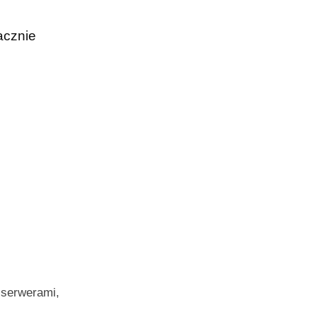
acznie
 serwerami,