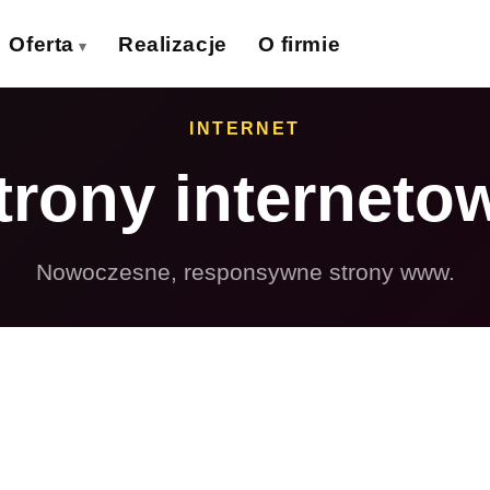
Oferta
Realizacje
O firmie
izytówki
Ulotki
INTERNET
›
›
trony interneto
lakaty
Banery wielkoformat.
›
›
iatki wielkoformat.
Naklejki
›
›
Nowoczesne, responsywne strony www.
ollupy
Teczki firmowe
›
›
olie samoprzylepne
Płyty reklamowe
›
›
Magnesy
Potykacze
›
›