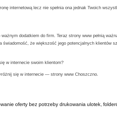
onę internetową lecz nie spełnia ona jednak Twoich wszyst
ło ważnym dodatkiem do firm. Teraz strony www pełnią ważn
ma świadomość, że większość jego potencjalnych klientów s
się w internecie swoim klientom?
yróżnij się w internecie —
strony www Choszczno
.
anie oferty bez potrzeby drukowania ulotek, folderó