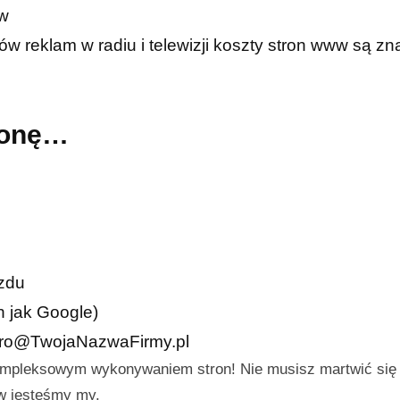
ów
w reklam w radiu i telewizji koszty stron www są zn
tronę…
azdu
h jak Google)
iuro@TwojaNazwaFirmy.pl
ompleksowym wykonywaniem stron! Nie musisz martwić się
aw jesteśmy my.