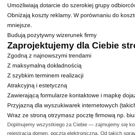
Umożliwiają dotarcie do szerokiej grupy odbiorc
Obniżają koszty reklamy. W porównaniu do kosztó
mniejsze.
Budują pozytywny wizerunek firmy
Zaprojektujemy dla Ciebie s
Zgodną z najnowszymi trendami
Z maksymalną dokładnością
Z szybkim terminem realizacji
Atrakcyjną i estetyczną
Zawierającą formularze kontaktowe i mapkę doj
Przyjazną dla wyszukiwarek internetowych (takic
Wraz ze stroną otrzymasz pocztę firmową np. b
Dopilnujemy wszystkiego za Ciebie — zajmujemy się k
rejestracją domen, pocztą elektroniczną. Od takich spr