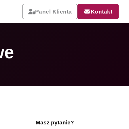
Panel Klienta
Kontakt
we
Reklama, która pracuje
Drukujemy od małych wizytówek
po wielkoformatowe banery i
siatki mesh. Szybka realizacja,
dostawa w całej Polsce.
Masz pytanie?
Zobacz całą ofertę