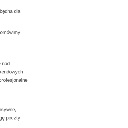
będną dla
, omówimy
e nad
eekendowych
profesjonalne
onsywne,
ugę poczty