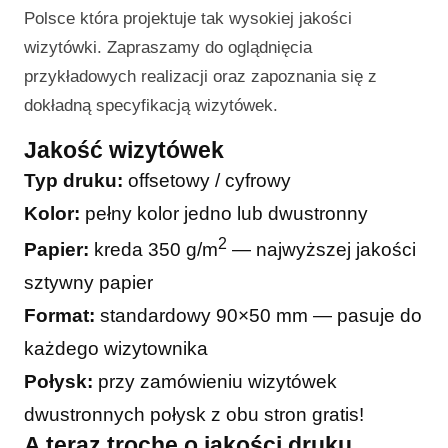
Polsce która projektuje tak wysokiej jakości
wizytówki. Zapraszamy do oglądnięcia
przykładowych realizacji oraz zapoznania się z
dokładną specyfikacją wizytówek.
Jakość wizytówek
Typ druku:
offsetowy / cyfrowy
Kolor:
pełny kolor jedno lub dwustronny
2
Papier:
kreda 350 g/m
— najwyższej jakości
sztywny papier
Format:
standardowy 90×50 mm — pasuje do
każdego wizytownika
Połysk:
przy zamówieniu wizytówek
dwustronnych połysk z obu stron gratis!
A teraz trochę o jakości druku…