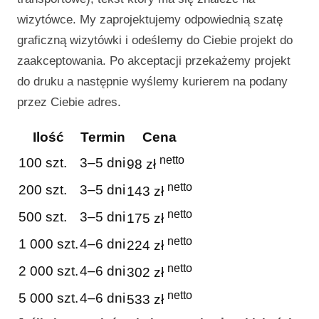
wizytówce. My zaprojektujemy odpowiednią szatę
graficzną wizytówki i odeślemy do Ciebie projekt do
zaakceptowania. Po akceptacji przekażemy projekt
do druku a następnie wyślemy kurierem na podany
przez Ciebie adres.
Ilość
Termin
Cena
netto
100 szt.
3–5 dni
98 zł
netto
200 szt.
3–5 dni
143 zł
netto
500 szt.
3–5 dni
175 zł
netto
1 000 szt.
4–6 dni
224 zł
netto
2 000 szt.
4–6 dni
302 zł
netto
5 000 szt.
4–6 dni
533 zł