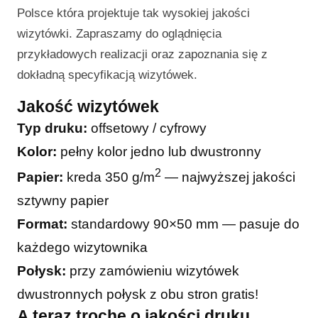
Polsce która projektuje tak wysokiej jakości
wizytówki. Zapraszamy do oglądnięcia
przykładowych realizacji oraz zapoznania się z
dokładną specyfikacją wizytówek.
Jakość wizytówek
Typ druku:
offsetowy / cyfrowy
Kolor:
pełny kolor jedno lub dwustronny
2
Papier:
kreda 350 g/m
— najwyższej jakości
sztywny papier
Format:
standardowy 90×50 mm — pasuje do
każdego wizytownika
Połysk:
przy zamówieniu wizytówek
dwustronnych połysk z obu stron gratis!
A teraz trochę o jakości druku…