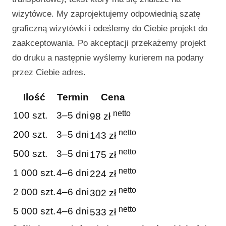
wizytówce. My zaprojektujemy odpowiednią szatę
graficzną wizytówki i odeślemy do Ciebie projekt do
zaakceptowania. Po akceptacji przekażemy projekt
do druku a następnie wyślemy kurierem na podany
przez Ciebie adres.
Ilość
Termin
Cena
netto
100 szt.
3–5 dni
98 zł
netto
200 szt.
3–5 dni
143 zł
netto
500 szt.
3–5 dni
175 zł
netto
1 000 szt.
4–6 dni
224 zł
netto
2 000 szt.
4–6 dni
302 zł
netto
5 000 szt.
4–6 dni
533 zł