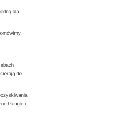
ędną dla
, omówimy
lebach
cierają do
pozyskiwania
zne Google i