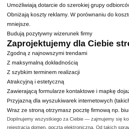
Umożliwiają dotarcie do szerokiej grupy odbiorc
Obniżają koszty reklamy. W porównaniu do kosztó
mniejsze.
Budują pozytywny wizerunek firmy
Zaprojektujemy dla Ciebie s
Zgodną z najnowszymi trendami
Z maksymalną dokładnością
Z szybkim terminem realizacji
Atrakcyjną i estetyczną
Zawierającą formularze kontaktowe i mapkę doj
Przyjazną dla wyszukiwarek internetowych (takic
Wraz ze stroną otrzymasz pocztę firmową np. b
Dopilnujemy wszystkiego za Ciebie — zajmujemy się k
rejestracją domen, pocztą elektroniczną. Od takich spr