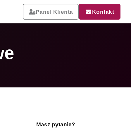
Panel Klienta
Kontakt
we
Reklama, która pracuje
Drukujemy od małych wizytówek
po wielkoformatowe banery i
siatki mesh. Szybka realizacja,
dostawa w całej Polsce.
Masz pytanie?
Zobacz całą ofertę