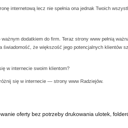
onę internetową lecz nie spełnia ona jednak Twoich wszyst
ło ważnym dodatkiem do firm. Teraz strony www pełnią ważn
ma świadomość, że większość jego potencjalnych klientów s
się w internecie swoim klientom?
różnij się w internecie —
strony www Radziejów
.
anie oferty bez potrzeby drukowania ulotek, folderó