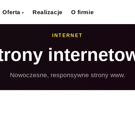
Oferta
Realizacje
O firmie
izytówki
Ulotki
INTERNET
›
›
trony interneto
lakaty
Banery wielkoformat.
›
›
iatki wielkoformat.
Naklejki
›
›
Nowoczesne, responsywne strony www.
ollupy
Teczki firmowe
›
›
olie samoprzylepne
Płyty reklamowe
›
›
Magnesy
Potykacze
›
›