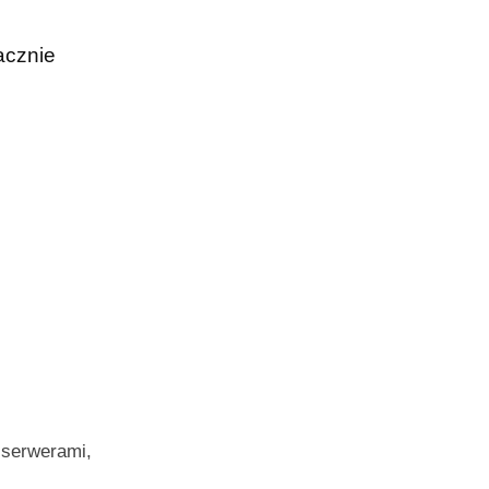
acznie
 serwerami,