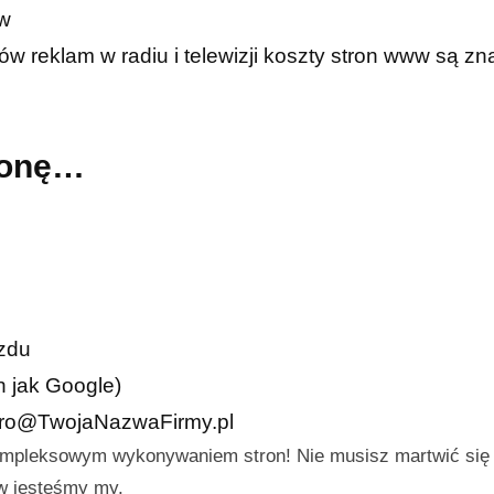
ów
w reklam w radiu i telewizji koszty stron www są zn
tronę…
azdu
h jak Google)
iuro@TwojaNazwaFirmy.pl
ompleksowym wykonywaniem stron! Nie musisz martwić się
aw jesteśmy my.