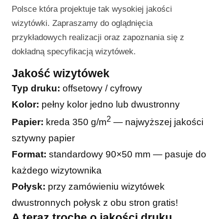
Polsce która projektuje tak wysokiej jakości
wizytówki. Zapraszamy do oglądnięcia
przykładowych realizacji oraz zapoznania się z
dokładną specyfikacją wizytówek.
Jakość wizytówek
Typ druku:
offsetowy / cyfrowy
Kolor:
pełny kolor jedno lub dwustronny
2
Papier:
kreda 350 g/m
— najwyższej jakości
sztywny papier
Format:
standardowy 90×50 mm — pasuje do
każdego wizytownika
Połysk:
przy zamówieniu wizytówek
dwustronnych połysk z obu stron gratis!
A teraz trochę o jakości druku…