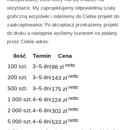
wizytówce. My zaprojektujemy odpowiednią szatę
graficzną wizytówki i odeślemy do Ciebie projekt do
zaakceptowania. Po akceptacji przekażemy projekt
do druku a następnie wyślemy kurierem na podany
przez Ciebie adres.
Ilość
Termin
Cena
netto
100 szt.
3–5 dni
98 zł
netto
200 szt.
3–5 dni
143 zł
netto
500 szt.
3–5 dni
175 zł
netto
1 000 szt.
4–6 dni
224 zł
netto
2 000 szt.
4–6 dni
302 zł
netto
5 000 szt.
4–6 dni
533 zł