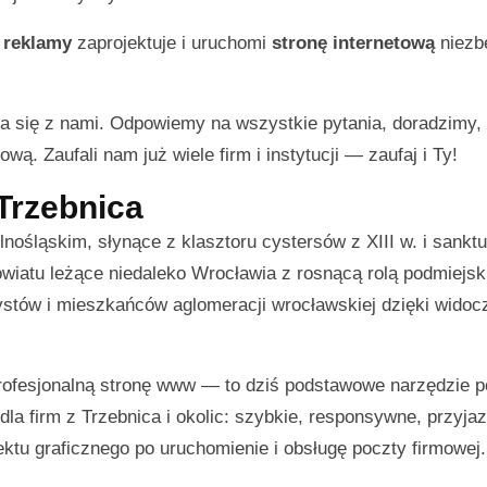
 reklamy
zaprojektuje i uruchomi
stronę internetową
niezb
a się z nami. Odpowiemy na wszystkie pytania, doradzimy
wą. Zaufali nam już wiele firm i instytucji — zaufaj i Ty!
 Trzebnica
nośląskim, słynące z klasztoru cystersów z XIII w. i sankt
owiatu leżące niedaleko Wrocławia z rosnącą rolą podmiejs
rystów i mieszkańców aglomeracji wrocławskiej dzięki widoc
 profesjonalną stronę www — to dziś podstawowe narzędzie 
la firm z Trzebnica i okolic: szybkie, responsywne, przyja
tu graficznego po uruchomienie i obsługę poczty firmowej.