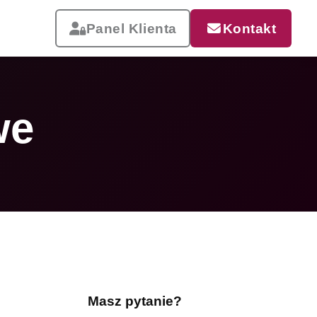
Panel Klienta
Kontakt
we
Reklama, która pracuje
Drukujemy od małych wizytówek
po wielkoformatowe banery i
siatki mesh. Szybka realizacja,
dostawa w całej Polsce.
Masz pytanie?
Zobacz całą ofertę