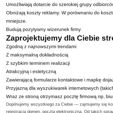
Umożliwiają dotarcie do szerokiej grupy odbiorc
Obniżają koszty reklamy. W porównaniu do kosztó
mniejsze.
Budują pozytywny wizerunek firmy
Zaprojektujemy dla Ciebie s
Zgodną z najnowszymi trendami
Z maksymalną dokładnością
Z szybkim terminem realizacji
Atrakcyjną i estetyczną
Zawierającą formularze kontaktowe i mapkę doj
Przyjazną dla wyszukiwarek internetowych (takic
Wraz ze stroną otrzymasz pocztę firmową np. b
Dopilnujemy wszystkiego za Ciebie — zajmujemy się k
rejestracją domen, pocztą elektroniczną. Od takich spr