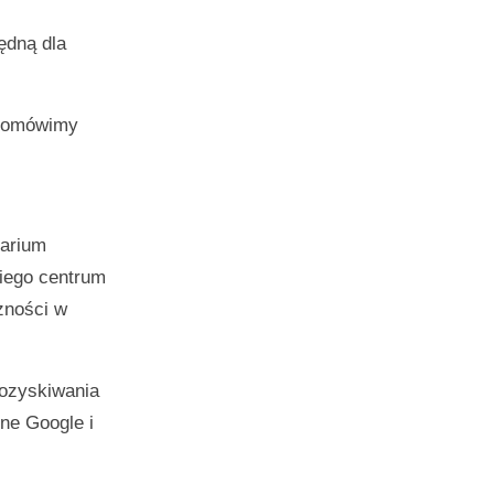
ędną dla
, omówimy
uarium
kiego centrum
zności w
pozyskiwania
zne Google i