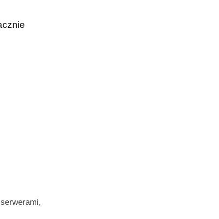
acznie
 serwerami,