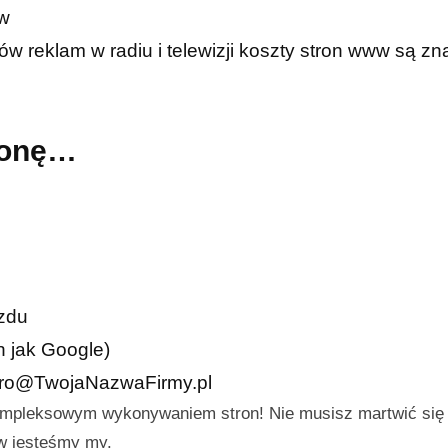
ów
w reklam w radiu i telewizji koszty stron www są zn
tronę…
azdu
h jak Google)
iuro@TwojaNazwaFirmy.pl
ompleksowym wykonywaniem stron! Nie musisz martwić się
aw jesteśmy my.