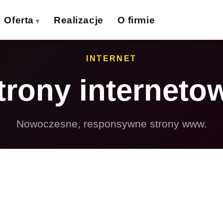
Oferta
Realizacje
O firmie
izytówki
Ulotki
INTERNET
›
›
trony interneto
lakaty
Banery wielkoformat.
›
›
iatki wielkoformat.
Naklejki
›
›
Nowoczesne, responsywne strony www.
ollupy
Teczki firmowe
›
›
olie samoprzylepne
Płyty reklamowe
›
›
Magnesy
Potykacze
›
›