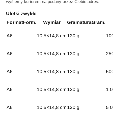
wyślemy kurierem na podany przez Ciebie adres.
Ulotki zwykłe
Format
Form.
Wymiar
Gramatura
Gram.
A6
10,5×14,8 cm
130 g
100
A6
10,5×14,8 cm
130 g
250
A6
10,5×14,8 cm
130 g
500
A6
10,5×14,8 cm
130 g
1 0
A6
10,5×14,8 cm
130 g
5 0