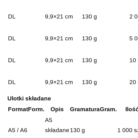
DL
9,9×21 cm
130 g
2 0
DL
9,9×21 cm
130 g
5 0
DL
9,9×21 cm
130 g
10 
DL
9,9×21 cm
130 g
20 
Ulotki składane
Format
Form.
Opis
Gramatura
Gram.
Iloś
A5
A5 / A6
składane
130 g
1 000 s