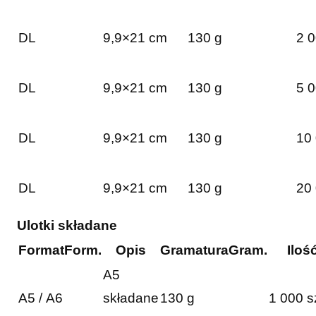
DL
9,9×21 cm
130 g
2 0
DL
9,9×21 cm
130 g
5 0
DL
9,9×21 cm
130 g
10 
DL
9,9×21 cm
130 g
20 
Ulotki składane
Format
Form.
Opis
Gramatura
Gram.
Iloś
A5
A5 / A6
składane
130 g
1 000 s