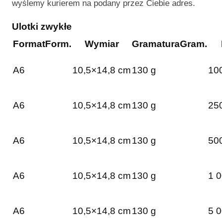
wyślemy kurierem na podany przez Ciebie adres.
Ulotki zwykłe
Format
Form.
Wymiar
Gramatura
Gram.
A6
10,5×14,8 cm
130 g
100
A6
10,5×14,8 cm
130 g
250
A6
10,5×14,8 cm
130 g
500
A6
10,5×14,8 cm
130 g
1 0
A6
10,5×14,8 cm
130 g
5 0