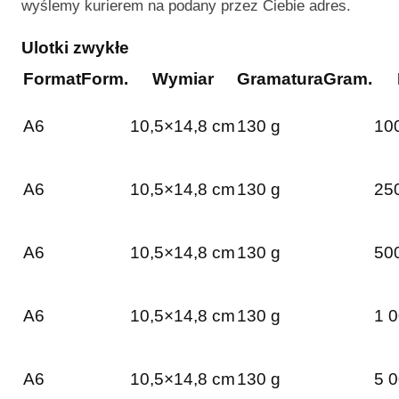
wyślemy kurierem na podany przez Ciebie adres.
Ulotki zwykłe
Format
Form.
Wymiar
Gramatura
Gram.
A6
10,5×14,8 cm
130 g
100
A6
10,5×14,8 cm
130 g
250
A6
10,5×14,8 cm
130 g
500
A6
10,5×14,8 cm
130 g
1 0
A6
10,5×14,8 cm
130 g
5 0