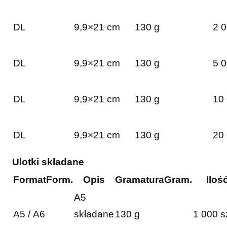
DL
9,9×21 cm
130 g
2 0
DL
9,9×21 cm
130 g
5 0
DL
9,9×21 cm
130 g
10 
DL
9,9×21 cm
130 g
20 
Ulotki składane
Format
Form.
Opis
Gramatura
Gram.
Iloś
A5
A5 / A6
składane
130 g
1 000 s