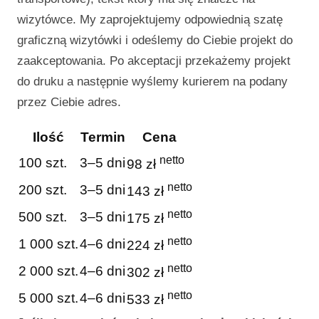
wizytówce. My zaprojektujemy odpowiednią szatę
graficzną wizytówki i odeślemy do Ciebie projekt do
zaakceptowania. Po akceptacji przekażemy projekt
do druku a następnie wyślemy kurierem na podany
przez Ciebie adres.
Ilość
Termin
Cena
netto
100 szt.
3–5 dni
98 zł
netto
200 szt.
3–5 dni
143 zł
netto
500 szt.
3–5 dni
175 zł
netto
1 000 szt.
4–6 dni
224 zł
netto
2 000 szt.
4–6 dni
302 zł
netto
5 000 szt.
4–6 dni
533 zł