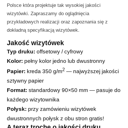
Polsce która projektuje tak wysokiej jakości
wizytówki. Zapraszamy do oglądnięcia
przykładowych realizacji oraz zapoznania się z
dokładną specyfikacją wizytówek.
Jakość wizytówek
Typ druku:
offsetowy / cyfrowy
Kolor:
pełny kolor jedno lub dwustronny
2
Papier:
kreda 350 g/m
— najwyższej jakości
sztywny papier
Format:
standardowy 90×50 mm — pasuje do
każdego wizytownika
Połysk:
przy zamówieniu wizytówek
dwustronnych połysk z obu stron gratis!
A teraz trochę o jakości druku…