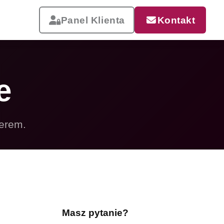
Panel Klienta
Kontakt
e
ierem.
Reklama, która pracuje
Drukujemy od małych wizytówek
po wielkoformatowe banery i
siatki mesh. Szybka realizacja,
dostawa w całej Polsce.
Masz pytanie?
Zobacz całą ofertę