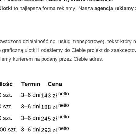
Ulotki
to najlepsza forma reklamy! Nasza
agencja reklamy
z
owadzona działalność np. usługi transportowe), tekst który 
graficzną ulotki i odeślemy do Ciebie projekt do zaakcepto
ślemy kurierem na podany przez Ciebie adres.
Ilość
Termin
Cena
netto
 szt.
3–6 dni
143 zł
netto
 szt.
3–6 dni
188 zł
netto
 szt.
3–6 dni
245 zł
netto
00 szt.
3–6 dni
293 zł