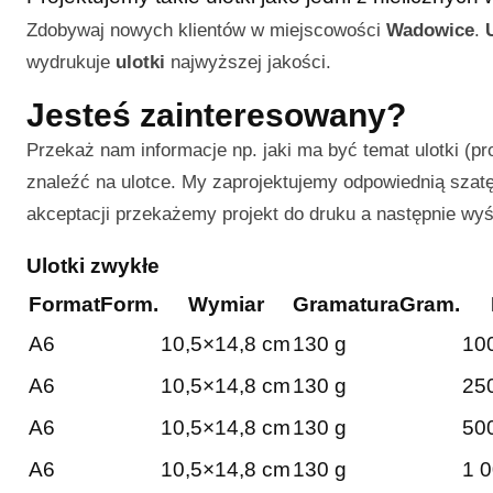
Zdobywaj nowych klientów w miejscowości
Wadowice
.
wydrukuje
ulotki
najwyższej jakości.
Jesteś zainteresowany?
Przekaż nam informacje np. jaki ma być temat ulotki (pr
znaleźć na ulotce. My zaprojektujemy odpowiednią szatę 
akceptacji przekażemy projekt do druku a następnie wy
Ulotki zwykłe
Format
Form.
Wymiar
Gramatura
Gram.
A6
10,5×14,8 cm
130 g
100
A6
10,5×14,8 cm
130 g
250
A6
10,5×14,8 cm
130 g
500
A6
10,5×14,8 cm
130 g
1 0