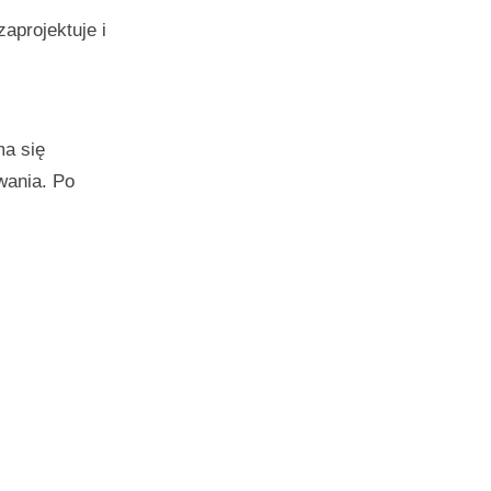
aprojektuje i
ma się
wania. Po