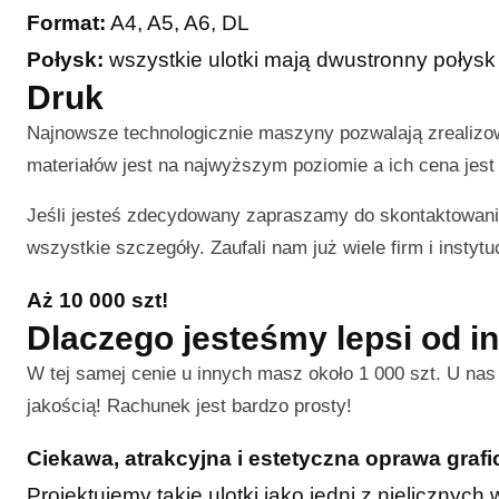
Format:
A4, A5, A6, DL
Połysk:
wszystkie ulotki mają dwustronny połysk
Druk
Najnowsze technologicznie maszyny pozwalają zrealiz
materiałów jest na najwyższym poziomie a ich cena jest 
Jeśli jesteś zdecydowany zapraszamy do skontaktowani
wszystkie szczegóły. Zaufali nam już wiele firm i instytuc
Aż 10 000 szt!
Dlaczego jesteśmy lepsi od i
W tej samej cenie u innych masz około 1 000 szt. U na
jakością! Rachunek jest bardzo prosty!
Ciekawa, atrakcyjna i estetyczna oprawa graf
Projektujemy takie ulotki jako jedni z nielicznyc