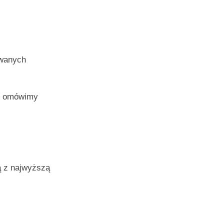
ywanych
 i omówimy
ą z najwyższą