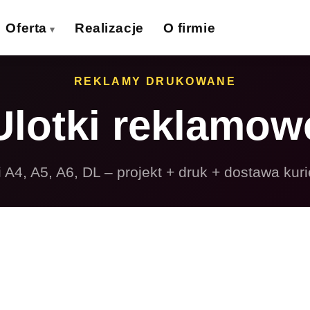
Oferta
Realizacje
O firmie
izytówki
Ulotki
REKLAMY DRUKOWANE
›
›
Ulotki reklamow
lakaty
Banery wielkoformat.
›
›
iatki wielkoformat.
Naklejki
›
›
i A4, A5, A6, DL – projekt + druk + dostawa kur
ollupy
Teczki firmowe
›
›
olie samoprzylepne
Płyty reklamowe
›
›
Magnesy
Potykacze
›
›