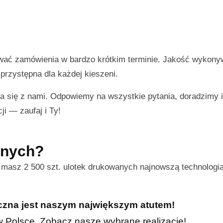
ować zamówienia w bardzo krótkim terminie. Jakość wykon
przystępna dla każdej kieszeni.
a się z nami. Odpowiemy na wszystkie pytania, doradzimy
ji — zaufaj i Ty!
nnych?
s masz 2 500 szt. ulotek drukowanych najnowszą technologi
iczna jest naszym największym atutem!
h w Polsce. Zobacz nasze wybrane realizacje!