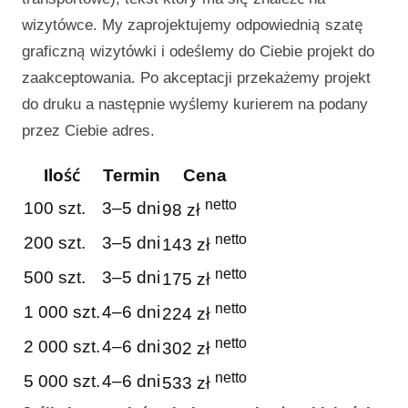
wizytówce. My zaprojektujemy odpowiednią szatę
graficzną wizytówki i odeślemy do Ciebie projekt do
zaakceptowania. Po akceptacji przekażemy projekt
do druku a następnie wyślemy kurierem na podany
przez Ciebie adres.
Ilość
Termin
Cena
netto
100 szt.
3–5 dni
98 zł
netto
200 szt.
3–5 dni
143 zł
netto
500 szt.
3–5 dni
175 zł
netto
1 000 szt.
4–6 dni
224 zł
netto
2 000 szt.
4–6 dni
302 zł
netto
5 000 szt.
4–6 dni
533 zł