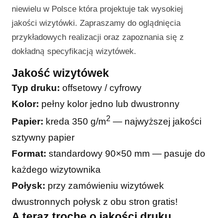
niewielu w Polsce która projektuje tak wysokiej
jakości wizytówki. Zapraszamy do oglądnięcia
przykładowych realizacji oraz zapoznania się z
dokładną specyfikacją wizytówek.
Jakość wizytówek
Typ druku:
offsetowy / cyfrowy
Kolor:
pełny kolor jedno lub dwustronny
2
Papier:
kreda 350 g/m
— najwyższej jakości
sztywny papier
Format:
standardowy 90×50 mm — pasuje do
każdego wizytownika
Połysk:
przy zamówieniu wizytówek
dwustronnych połysk z obu stron gratis!
A teraz trochę o jakości druku…