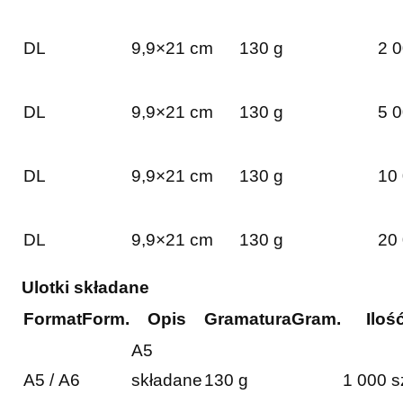
DL
9,9×21 cm
130 g
2 0
DL
9,9×21 cm
130 g
5 0
DL
9,9×21 cm
130 g
10 
DL
9,9×21 cm
130 g
20 
Ulotki składane
Format
Form.
Opis
Gramatura
Gram.
Iloś
A5
A5 / A6
składane
130 g
1 000 s