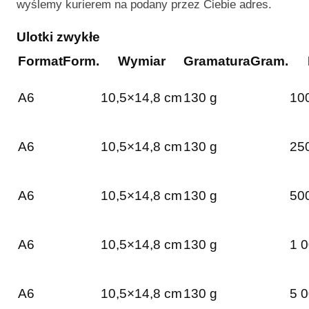
wyślemy kurierem na podany przez Ciebie adres.
Ulotki zwykłe
Format
Form.
Wymiar
Gramatura
Gram.
A6
10,5×14,8 cm
130 g
100
A6
10,5×14,8 cm
130 g
250
A6
10,5×14,8 cm
130 g
500
A6
10,5×14,8 cm
130 g
1 0
A6
10,5×14,8 cm
130 g
5 0