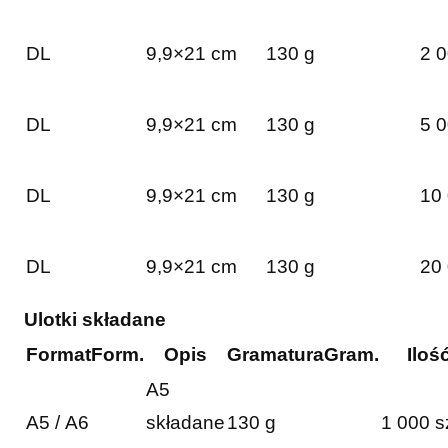
DL
9,9×21 cm
130 g
2 0
DL
9,9×21 cm
130 g
5 0
DL
9,9×21 cm
130 g
10 
DL
9,9×21 cm
130 g
20 
Ulotki składane
Format
Form.
Opis
Gramatura
Gram.
Iloś
A5
A5 / A6
składane
130 g
1 000 s