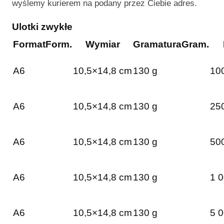
wyślemy kurierem na podany przez Ciebie adres.
Ulotki zwykłe
Format
Form.
Wymiar
Gramatura
Gram.
A6
10,5×14,8 cm
130 g
100
A6
10,5×14,8 cm
130 g
250
A6
10,5×14,8 cm
130 g
500
A6
10,5×14,8 cm
130 g
1 0
A6
10,5×14,8 cm
130 g
5 0