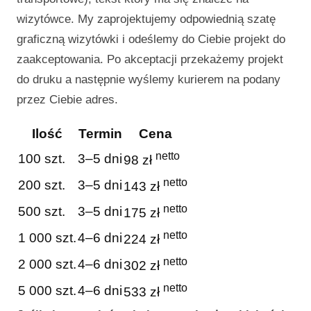
wizytówce. My zaprojektujemy odpowiednią szatę
graficzną wizytówki i odeślemy do Ciebie projekt do
zaakceptowania. Po akceptacji przekażemy projekt
do druku a następnie wyślemy kurierem na podany
przez Ciebie adres.
Ilość
Termin
Cena
netto
100 szt.
3–5 dni
98 zł
netto
200 szt.
3–5 dni
143 zł
netto
500 szt.
3–5 dni
175 zł
netto
1 000 szt.
4–6 dni
224 zł
netto
2 000 szt.
4–6 dni
302 zł
netto
5 000 szt.
4–6 dni
533 zł