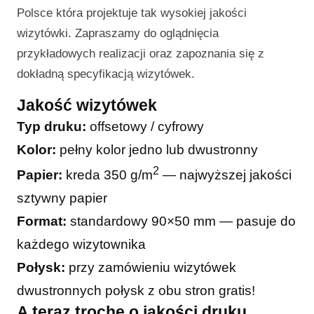
Polsce która projektuje tak wysokiej jakości
wizytówki. Zapraszamy do oglądnięcia
przykładowych realizacji oraz zapoznania się z
dokładną specyfikacją wizytówek.
Jakość wizytówek
Typ druku:
offsetowy / cyfrowy
Kolor:
pełny kolor jedno lub dwustronny
2
Papier:
kreda 350 g/m
— najwyższej jakości
sztywny papier
Format:
standardowy 90×50 mm — pasuje do
każdego wizytownika
Połysk:
przy zamówieniu wizytówek
dwustronnych połysk z obu stron gratis!
A teraz trochę o jakości druku…