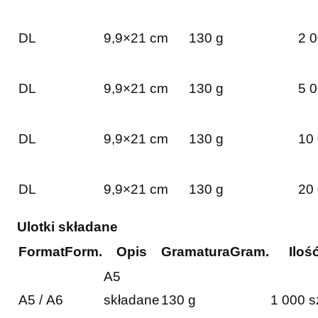
DL
9,9×21 cm
130 g
2 0
DL
9,9×21 cm
130 g
5 0
DL
9,9×21 cm
130 g
10 
DL
9,9×21 cm
130 g
20 
Ulotki składane
Format
Form.
Opis
Gramatura
Gram.
Iloś
A5
A5 / A6
składane
130 g
1 000 s