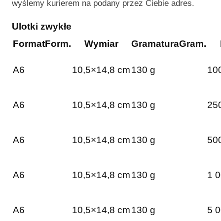
wyślemy kurierem na podany przez Ciebie adres.
Ulotki zwykłe
Format
Form.
Wymiar
Gramatura
Gram.
A6
10,5×14,8 cm
130 g
100
A6
10,5×14,8 cm
130 g
250
A6
10,5×14,8 cm
130 g
500
A6
10,5×14,8 cm
130 g
1 0
A6
10,5×14,8 cm
130 g
5 0