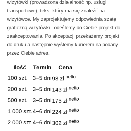
wizytówki (prowadzona działalność np. usługi
transportowe), tekst który ma się znaleźć na
wizytówce. My zaprojektujemy odpowiednią szatę
graficzną wizytówki i odeślemy do Ciebie projekt do
zaakceptowania. Po akceptacji przekażemy projekt
do druku a następnie wyślemy kurierem na podany
przez Ciebie adres.
Ilość
Termin
Cena
netto
100 szt.
3–5 dni
98 zł
netto
200 szt.
3–5 dni
143 zł
netto
500 szt.
3–5 dni
175 zł
netto
1 000 szt.
4–6 dni
224 zł
netto
2 000 szt.
4–6 dni
302 zł