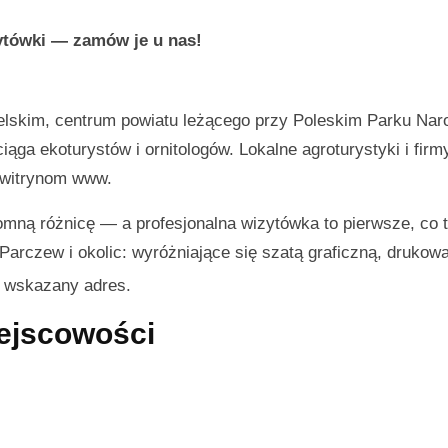
zytówki — zamów je u nas!
belskim, centrum powiatu leżącego przy Poleskim Parku Na
iąga ekoturystów i ornitologów. Lokalne agroturystyki i fir
m witrynom www.
mną różnicę — a profesjonalna wizytówka to pierwsze, co t
 Parczew i okolic: wyróżniające się szatą graficzną, drukow
d wskazany adres.
iejscowości