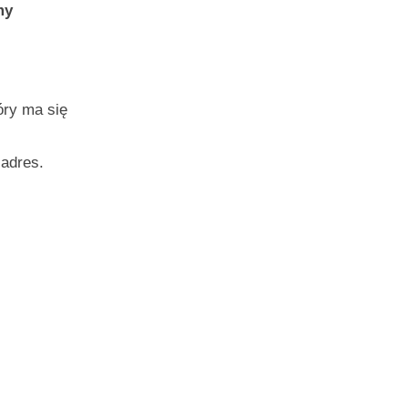
my
óry ma się
 adres.