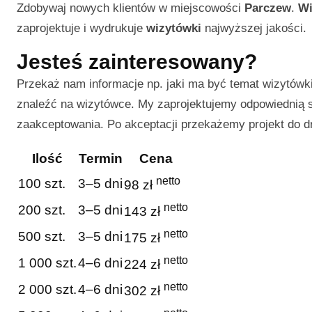
Zdobywaj nowych klientów w miejscowości
Parczew
.
Wi
zaprojektuje i wydrukuje
wizytówki
najwyższej jakości.
Jesteś zainteresowany?
Przekaż nam informacje np. jaki ma być temat wizytówki 
znaleźć na wizytówce. My zaprojektujemy odpowiednią sz
zaakceptowania. Po akceptacji przekażemy projekt do d
Ilość
Termin
Cena
netto
100 szt.
3–5 dni
98 zł
netto
200 szt.
3–5 dni
143 zł
netto
500 szt.
3–5 dni
175 zł
netto
1 000 szt.
4–6 dni
224 zł
netto
2 000 szt.
4–6 dni
302 zł