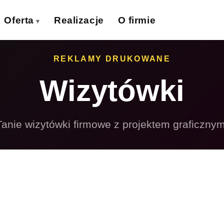
Oferta
Realizacje
O firmie
izytówki
Ulotki
REKLAMY DRUKOWANE
›
›
Wizytówki
lakaty
Banery wielkoformat.
›
›
iatki wielkoformat.
Naklejki
›
›
Tanie wizytówki firmowe z projektem graficznym
ollupy
Teczki firmowe
›
›
olie samoprzylepne
Płyty reklamowe
›
›
Magnesy
Potykacze
›
›