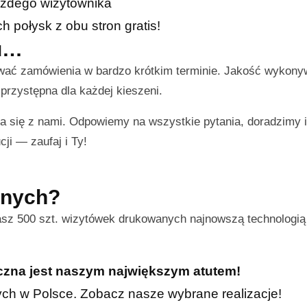
żdego wizytownika
połysk z obu stron gratis!
ku…
ować zamówienia w bardzo krótkim terminie. Jakość wykon
przystępna dla każdej kieszeni.
a się z nami. Odpowiemy na wszystkie pytania, doradzimy
cji — zaufaj i Ty!
nnych?
asz 500 szt. wizytówek drukowanych najnowszą technologią
iczna jest naszym największym atutem!
znych w Polsce. Zobacz nasze wybrane realizacje!