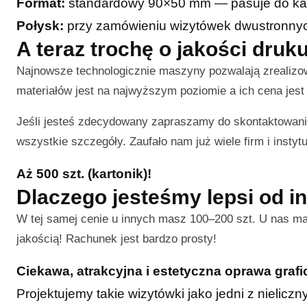
Format:
standardowy 90×50 mm — pasuje do ka
Połysk:
przy zamówieniu wizytówek dwustronnych 
A teraz trochę o jakości dru
Najnowsze technologicznie maszyny pozwalają zrealiz
materiałów jest na najwyższym poziomie a ich cena jest 
Jeśli jesteś zdecydowany zapraszamy do skontaktowani
wszystkie szczegóły. Zaufało nam już wiele firm i instytu
Aż 500 szt. (kartonik)!
Dlaczego jesteśmy lepsi od i
W tej samej cenie u innych masz 100–200 szt. U nas m
jakością! Rachunek jest bardzo prosty!
Ciekawa, atrakcyjna i estetyczna oprawa graf
Projektujemy takie wizytówki jako jedni z nielic