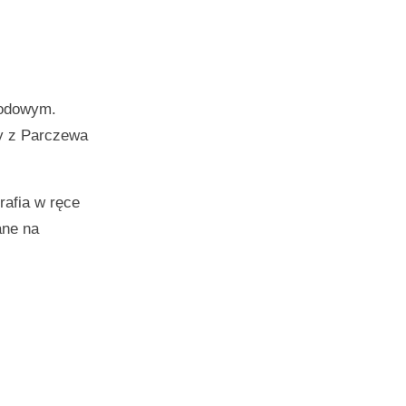
rodowym.
my z Parczewa
rafia w ręce
ane na