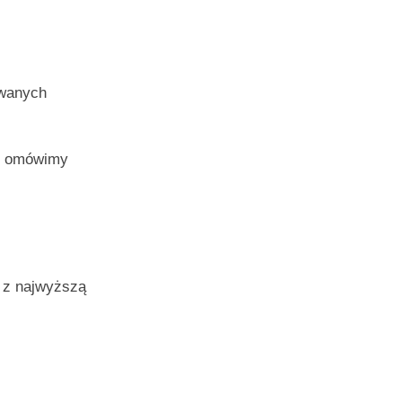
ywanych
 i omówimy
 z najwyższą