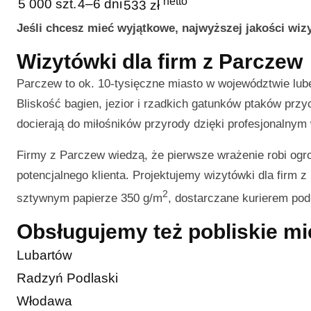
netto
5 000 szt.
4–6 dni
533 zł
Jeśli chcesz mieć wyjątkowe, najwyższej jakości wi
Wizytówki dla firm z Parczew
Parczew to ok. 10-tysięczne miasto w województwie lu
Bliskość bagien, jezior i rzadkich gatunków ptaków przyc
docierają do miłośników przyrody dzięki profesjonalny
Firmy z Parczew wiedzą, że pierwsze wrażenie robi ogro
potencjalnego klienta. Projektujemy wizytówki dla firm z
2
sztywnym papierze 350 g/m
, dostarczane kurierem po
Obsługujemy też pobliskie m
Lubartów
Radzyń Podlaski
Włodawa