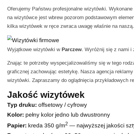
Oferujemy Państwu profesjonalne wizytówki. Wykonane p
na wizytówce jest wbrew pozorom podstawowym elemente
kilka wizytówek w ręce zwraca uwagę właśnie na naszą.
Wyjątkowe wizytówki w
Parczew
. Wyróżnij się z nami 
Znając te potrzeby wyspecjalizowaliśmy się w tego rodza
graficznej zachowując estetykę. Nasza agencja reklamy j
wizytówki. Zapraszamy do oglądnięcia przykładowych rea
Jakość wizytówek
Typ druku:
offsetowy / cyfrowy
Kolor:
pełny kolor jedno lub dwustronny
2
Papier:
kreda 350 g/m
— najwyższej jakości sz