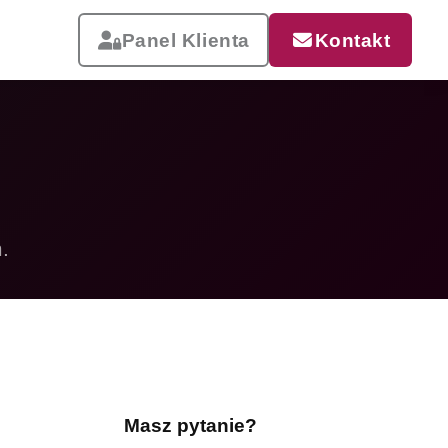
Panel Klienta
Kontakt
.
Reklama, która pracuje
Drukujemy od małych wizytówek
po wielkoformatowe banery i
siatki mesh. Szybka realizacja,
dostawa w całej Polsce.
Masz pytanie?
Zobacz całą ofertę