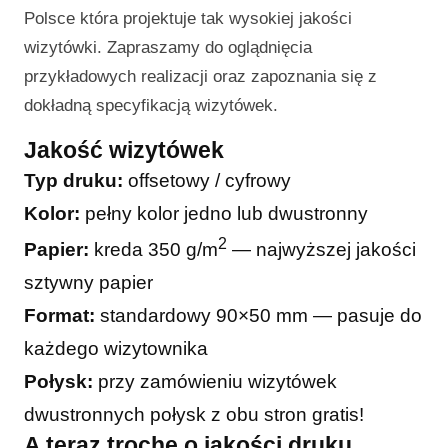
Polsce która projektuje tak wysokiej jakości
wizytówki. Zapraszamy do oglądnięcia
przykładowych realizacji oraz zapoznania się z
dokładną specyfikacją wizytówek.
Jakość wizytówek
Typ druku:
offsetowy / cyfrowy
Kolor:
pełny kolor jedno lub dwustronny
2
Papier:
kreda 350 g/m
— najwyższej jakości
sztywny papier
Format:
standardowy 90×50 mm — pasuje do
każdego wizytownika
Połysk:
przy zamówieniu wizytówek
dwustronnych połysk z obu stron gratis!
A teraz trochę o jakości druku…