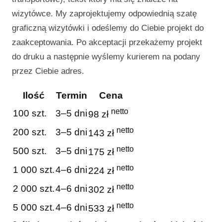
wizytówce. My zaprojektujemy odpowiednią szatę
graficzną wizytówki i odeślemy do Ciebie projekt do
zaakceptowania. Po akceptacji przekażemy projekt
do druku a następnie wyślemy kurierem na podany
przez Ciebie adres.
Ilość
Termin
Cena
netto
100 szt.
3–5 dni
98 zł
netto
200 szt.
3–5 dni
143 zł
netto
500 szt.
3–5 dni
175 zł
netto
1 000 szt.
4–6 dni
224 zł
netto
2 000 szt.
4–6 dni
302 zł
netto
5 000 szt.
4–6 dni
533 zł