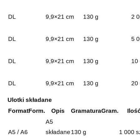
DL
9,9×21 cm
130 g
2 0
DL
9,9×21 cm
130 g
5 0
DL
9,9×21 cm
130 g
10 
DL
9,9×21 cm
130 g
20 
Ulotki składane
Format
Form.
Opis
Gramatura
Gram.
Iloś
A5
A5 / A6
składane
130 g
1 000 s