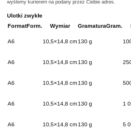
wyślemy kurierem na podany przez Ciebie adres.
Ulotki zwykłe
Format
Form.
Wymiar
Gramatura
Gram.
A6
10,5×14,8 cm
130 g
100
A6
10,5×14,8 cm
130 g
250
A6
10,5×14,8 cm
130 g
500
A6
10,5×14,8 cm
130 g
1 0
A6
10,5×14,8 cm
130 g
5 0