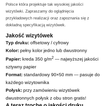
Polsce która projektuje tak wysokiej jakości
wizytówki. Zapraszamy do oglądnięcia
przykładowych realizacji oraz zapoznania się z
dokładną specyfikacją wizytówek.
Jakość wizytówek
Typ druku:
offsetowy / cyfrowy
Kolor:
pełny kolor jedno lub dwustronny
2
Papier:
kreda 350 g/m
— najwyższej jakości
sztywny papier
Format:
standardowy 90×50 mm — pasuje do
każdego wizytownika
Połysk:
przy zamówieniu wizytówek
dwustronnych połysk z obu stron gratis!
A teraz trochę o jakości druku…