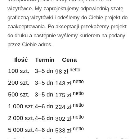
wizytówce. My zaprojektujemy odpowiednią szatę
graficzną wizytówki i odeślemy do Ciebie projekt do
zaakceptowania. Po akceptacji przekażemy projekt
do druku a następnie wyślemy kurierem na podany
przez Ciebie adres.
Ilość
Termin
Cena
netto
100 szt.
3–5 dni
98 zł
netto
200 szt.
3–5 dni
143 zł
netto
500 szt.
3–5 dni
175 zł
netto
1 000 szt.
4–6 dni
224 zł
netto
2 000 szt.
4–6 dni
302 zł
netto
5 000 szt.
4–6 dni
533 zł