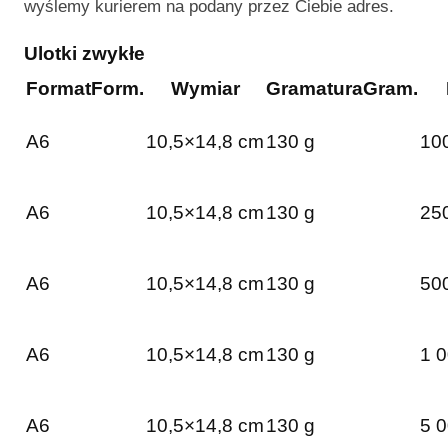
wyślemy kurierem na podany przez Ciebie adres.
Ulotki zwykłe
Format
Form.
Wymiar
Gramatura
Gram.
A6
10,5×14,8 cm
130 g
100
A6
10,5×14,8 cm
130 g
250
A6
10,5×14,8 cm
130 g
500
A6
10,5×14,8 cm
130 g
1 0
A6
10,5×14,8 cm
130 g
5 0