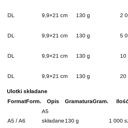
DL
9,9×21 cm
130 g
2 0
DL
9,9×21 cm
130 g
5 0
DL
9,9×21 cm
130 g
10 
DL
9,9×21 cm
130 g
20 
Ulotki składane
Format
Form.
Opis
Gramatura
Gram.
Iloś
A5
A5 / A6
składane
130 g
1 000 s