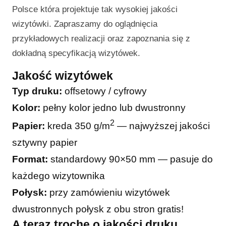
Polsce która projektuje tak wysokiej jakości
wizytówki. Zapraszamy do oglądnięcia
przykładowych realizacji oraz zapoznania się z
dokładną specyfikacją wizytówek.
Jakość wizytówek
Typ druku:
offsetowy / cyfrowy
Kolor:
pełny kolor jedno lub dwustronny
2
Papier:
kreda 350 g/m
— najwyższej jakości
sztywny papier
Format:
standardowy 90×50 mm — pasuje do
każdego wizytownika
Połysk:
przy zamówieniu wizytówek
dwustronnych połysk z obu stron gratis!
A teraz trochę o jakości druku…