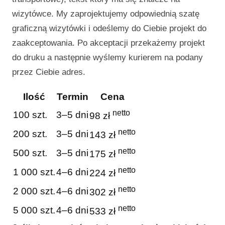
wizytówce. My zaprojektujemy odpowiednią szatę
graficzną wizytówki i odeślemy do Ciebie projekt do
zaakceptowania. Po akceptacji przekażemy projekt
do druku a następnie wyślemy kurierem na podany
przez Ciebie adres.
Ilość
Termin
Cena
netto
100 szt.
3–5 dni
98 zł
netto
200 szt.
3–5 dni
143 zł
netto
500 szt.
3–5 dni
175 zł
netto
1 000 szt.
4–6 dni
224 zł
netto
2 000 szt.
4–6 dni
302 zł
netto
5 000 szt.
4–6 dni
533 zł