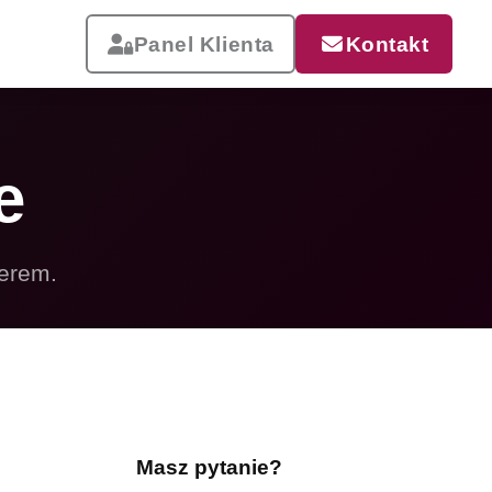
Panel Klienta
Kontakt
e
ierem.
Reklama, która pracuje
Drukujemy od małych wizytówek
po wielkoformatowe banery i
siatki mesh. Szybka realizacja,
dostawa w całej Polsce.
Masz pytanie?
Zobacz całą ofertę