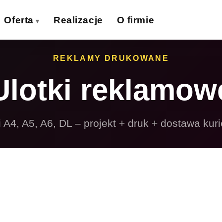
Oferta
Realizacje
O firmie
izytówki
Ulotki
REKLAMY DRUKOWANE
›
›
Ulotki reklamow
lakaty
Banery wielkoformat.
›
›
iatki wielkoformat.
Naklejki
›
›
i A4, A5, A6, DL – projekt + druk + dostawa kur
ollupy
Teczki firmowe
›
›
olie samoprzylepne
Płyty reklamowe
›
›
Magnesy
Potykacze
›
›