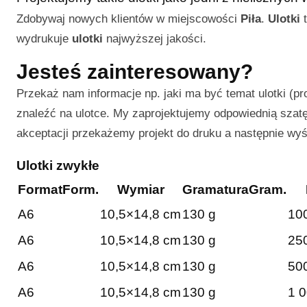
Zdobywaj nowych klientów w miejscowości
Piła
.
Ulotki
t
wydrukuje
ulotki
najwyższej jakości.
Jesteś zainteresowany?
Przekaż nam informacje np. jaki ma być temat ulotki (pr
znaleźć na ulotce. My zaprojektujemy odpowiednią szatę 
akceptacji przekażemy projekt do druku a następnie wy
Ulotki zwykłe
Format
Form.
Wymiar
Gramatura
Gram.
A6
10,5×14,8 cm
130 g
100
A6
10,5×14,8 cm
130 g
250
A6
10,5×14,8 cm
130 g
500
A6
10,5×14,8 cm
130 g
1 0