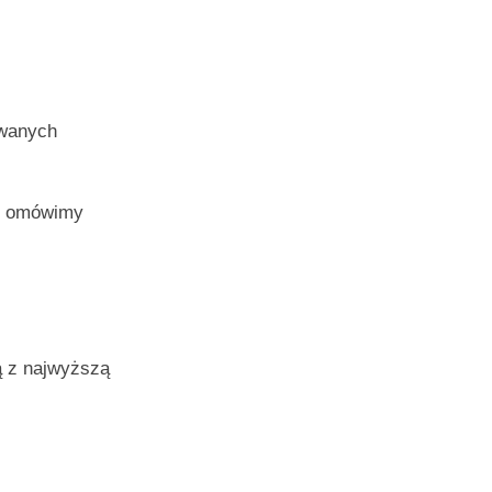
ywanych
 i omówimy
ą z najwyższą