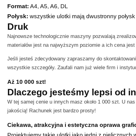
Format:
A4, A5, A6, DL
Połysk:
wszystkie ulotki mają dwustronny połysk
Druk
Najnowsze technologicznie maszyny pozwalają zrealiz
materiałów jest na najwyższym poziomie a ich cena jest 
Jeśli jesteś zdecydowany zapraszamy do skontaktowani
wszystkie szczegóły. Zaufali nam już wiele firm i instytuc
Aż 10 000 szt!
Dlaczego jesteśmy lepsi od i
W tej samej cenie u innych masz około 1 000 szt. U na
jakością! Rachunek jest bardzo prosty!
Ciekawa, atrakcyjna i estetyczna oprawa graf
Projektujemy takie ulotki jako jedni z nielicznyc