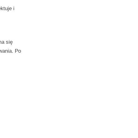
ktuje i
ma się
wania. Po