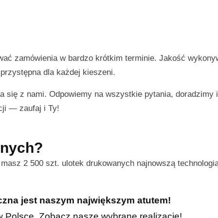
ować zamówienia w bardzo krótkim terminie. Jakość wykon
przystępna dla każdej kieszeni.
a się z nami. Odpowiemy na wszystkie pytania, doradzimy
ji — zaufaj i Ty!
nnych?
s masz 2 500 szt. ulotek drukowanych najnowszą technologi
iczna jest naszym największym atutem!
h w Polsce. Zobacz nasze wybrane realizacje!