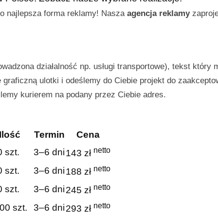
o najlepsza forma reklamy! Nasza
agencja reklamy
zaproje
owadzona działalność np. usługi transportowe), tekst który 
graficzną ulotki i odeślemy do Ciebie projekt do zaakcepto
ślemy kurierem na podany przez Ciebie adres.
Ilość
Termin
Cena
netto
 szt.
3–6 dni
143 zł
netto
 szt.
3–6 dni
188 zł
netto
 szt.
3–6 dni
245 zł
netto
00 szt.
3–6 dni
293 zł