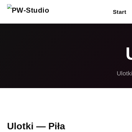
Start
W
Reklamy drukowane
Gadżety reklamowe
P
Projektowanie
S
graficzne
Ulotk
R
Strony internetowe
F
Inne usługi
Ulotki — Piła
Pełna oferta