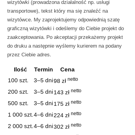
wizytówki (prowadzona działalność np. usługi
transportowe), tekst który ma się znaleźć na
wizytówce. My zaprojektujemy odpowiednią szatę
graficzną wizytówki i odeślemy do Ciebie projekt do
zaakceptowania. Po akceptacji przekażemy projekt
do druku a następnie wyślemy kurierem na podany
przez Ciebie adres.
Ilość
Termin
Cena
netto
100 szt.
3–5 dni
98 zł
netto
200 szt.
3–5 dni
143 zł
netto
500 szt.
3–5 dni
175 zł
netto
1 000 szt.
4–6 dni
224 zł
netto
2 000 szt.
4–6 dni
302 zł