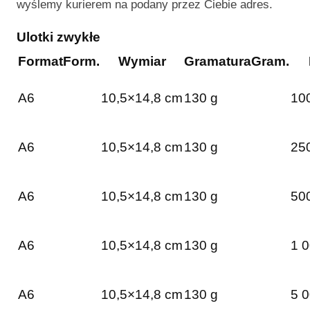
wyślemy kurierem na podany przez Ciebie adres.
Ulotki zwykłe
Format
Form.
Wymiar
Gramatura
Gram.
A6
10,5×14,8 cm
130 g
100
A6
10,5×14,8 cm
130 g
250
A6
10,5×14,8 cm
130 g
500
A6
10,5×14,8 cm
130 g
1 0
A6
10,5×14,8 cm
130 g
5 0