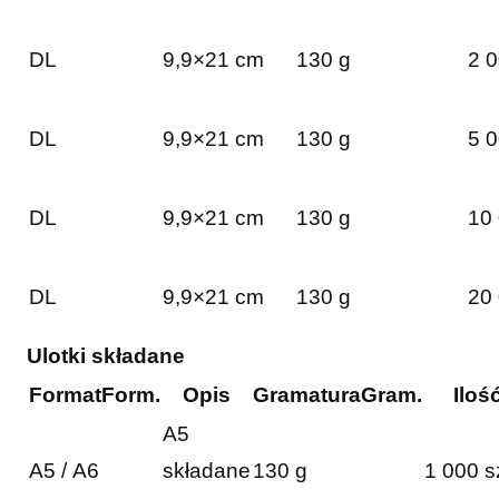
DL
9,9×21 cm
130 g
2 0
DL
9,9×21 cm
130 g
5 0
DL
9,9×21 cm
130 g
10 
DL
9,9×21 cm
130 g
20 
Ulotki składane
Format
Form.
Opis
Gramatura
Gram.
Iloś
A5
A5 / A6
składane
130 g
1 000 s