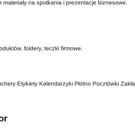
 materiały na spotkania i prezentacje biznesowe.
duktów, foldery, teczki firmowe.
uchery
Etykiety
Kalendarzyki
Płótno
Pocztówki
Zakła
or