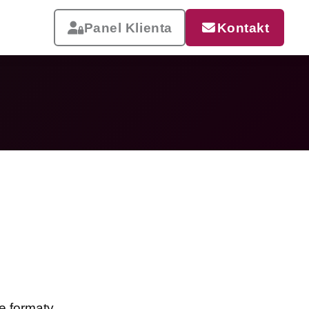
Panel Klienta
Kontakt
Reklama, która pracuje
Drukujemy od małych wizytówek
po wielkoformatowe banery i
siatki mesh. Szybka realizacja,
dostawa w całej Polsce.
Zobacz całą ofertę
e formaty.