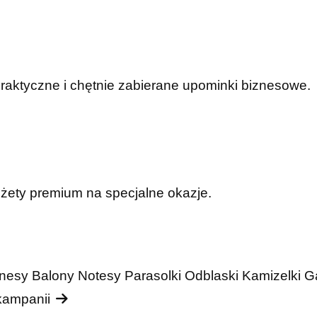
praktyczne i chętnie zabierane upominki biznesowe.
dżety premium na specjalne okazje.
nesy
Balony
Notesy
Parasolki
Odblaski
Kamizelki
G
 kampanii