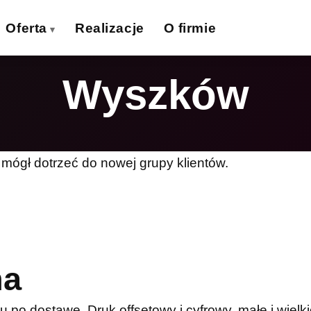
Oferta
Realizacje
O firmie
Wyszków
izytówki
Ulotki
›
›
lakaty
Banery wielkoformat.
›
›
iatki wielkoformat.
Naklejki
›
›
 mógł dotrzeć do nowej grupy klientów.
ollupy
Teczki firmowe
›
›
olie samoprzylepne
Płyty reklamowe
›
›
Magnesy
Potykacze
›
›
na
po dostawę. Druk offsetowy i cyfrowy, małe i wielki