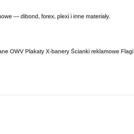
mowe — dibond, forex, plexi i inne materiały.
wane OWV
Plakaty
X-banery
Ścianki reklamowe
Flagi